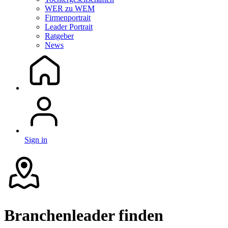
WER zu WEM
Firmenportrait
Leader Portrait
Ratgeber
News
Sign in
Branchenleader finden