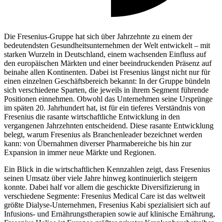
Die Fresenius-Gruppe hat sich über Jahrzehnte zu einem der
bedeutendsten Gesundheitsunternehmen der Welt entwickelt – mit
starken Wurzeln in Deutschland, einem wachsenden Einfluss auf
den europäischen Märkten und einer beeindruckenden Präsenz auf
beinahe allen Kontinenten. Dabei ist Fresenius längst nicht nur für
einen einzelnen Geschäftsbereich bekannt: In der Gruppe bündeln
sich verschiedene Sparten, die jeweils in ihrem Segment führende
Positionen einnehmen. Obwohl das Unternehmen seine Ursprünge
im späten 20. Jahrhundert hat, ist für ein tieferes Verständnis von
Fresenius die rasante wirtschaftliche Entwicklung in den
vergangenen Jahrzehnten entscheidend. Diese rasante Entwicklung
belegt, warum Fresenius als Branchenleader bezeichnet werden
kann: von Übernahmen diverser Pharmabereiche bis hin zur
Expansion in immer neue Märkte und Regionen.
Ein Blick in die wirtschaftlichen Kennzahlen zeigt, dass Fresenius
seinen Umsatz über viele Jahre hinweg kontinuierlich steigern
konnte. Dabei half vor allem die geschickte Diversifizierung in
verschiedene Segmente: Fresenius Medical Care ist das weltweit
größte Dialyse-Unternehmen, Fresenius Kabi spezialisiert sich auf
Infusions- und Ernährungstherapien sowie auf klinische Ernährung,