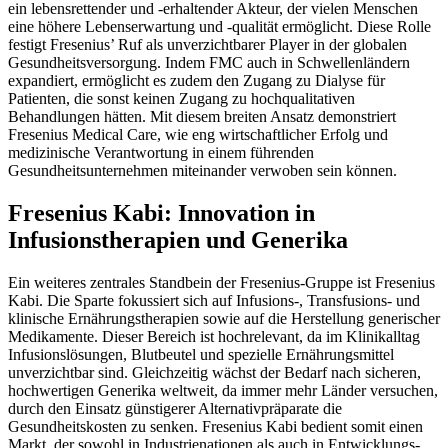
ein lebensrettender und -erhaltender Akteur, der vielen Menschen
eine höhere Lebenserwartung und -qualität ermöglicht. Diese Rolle
festigt Fresenius’ Ruf als unverzichtbarer Player in der globalen
Gesundheitsversorgung. Indem FMC auch in Schwellenländern
expandiert, ermöglicht es zudem den Zugang zu Dialyse für
Patienten, die sonst keinen Zugang zu hochqualitativen
Behandlungen hätten. Mit diesem breiten Ansatz demonstriert
Fresenius Medical Care, wie eng wirtschaftlicher Erfolg und
medizinische Verantwortung in einem führenden
Gesundheitsunternehmen miteinander verwoben sein können.
Fresenius Kabi: Innovation in
Infusionstherapien und Generika
Ein weiteres zentrales Standbein der Fresenius-Gruppe ist Fresenius
Kabi. Die Sparte fokussiert sich auf Infusions-, Transfusions- und
klinische Ernährungstherapien sowie auf die Herstellung generischer
Medikamente. Dieser Bereich ist hochrelevant, da im Klinikalltag
Infusionslösungen, Blutbeutel und spezielle Ernährungsmittel
unverzichtbar sind. Gleichzeitig wächst der Bedarf nach sicheren,
hochwertigen Generika weltweit, da immer mehr Länder versuchen,
durch den Einsatz günstigerer Alternativpräparate die
Gesundheitskosten zu senken. Fresenius Kabi bedient somit einen
Markt, der sowohl in Industrienationen als auch in Entwicklungs-