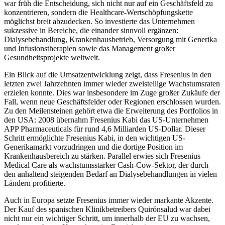
war früh die Entscheidung, sich nicht nur auf ein Geschäftsfeld zu
konzentrieren, sondern die Healthcare-Wertschöpfungskette
möglichst breit abzudecken. So investierte das Unternehmen
sukzessive in Bereiche, die einander sinnvoll ergänzen:
Dialysebehandlung, Krankenhausbetrieb, Versorgung mit Generika
und Infusionstherapien sowie das Management großer
Gesundheitsprojekte weltweit.
Ein Blick auf die Umsatzentwicklung zeigt, dass Fresenius in den
letzten zwei Jahrzehnten immer wieder zweistellige Wachstumsraten
erzielen konnte. Dies war insbesondere im Zuge großer Zukäufe der
Fall, wenn neue Geschäftsfelder oder Regionen erschlossen wurden.
Zu den Meilensteinen gehört etwa die Erweiterung des Portfolios in
den USA: 2008 übernahm Fresenius Kabi das US-Unternehmen
APP Pharmaceuticals für rund 4,6 Milliarden US-Dollar. Dieser
Schritt ermöglichte Fresenius Kabi, in den wichtigen US-
Generikamarkt vorzudringen und die dortige Position im
Krankenhausbereich zu stärken. Parallel erwies sich Fresenius
Medical Care als wachstumsstarker Cash-Cow-Sektor, der durch
den anhaltend steigenden Bedarf an Dialysebehandlungen in vielen
Ländern profitierte.
Auch in Europa setzte Fresenius immer wieder markante Akzente.
Der Kauf des spanischen Klinikbetreibers Quirónsalud war dabei
nicht nur ein wichtiger Schritt, um innerhalb der EU zu wachsen,