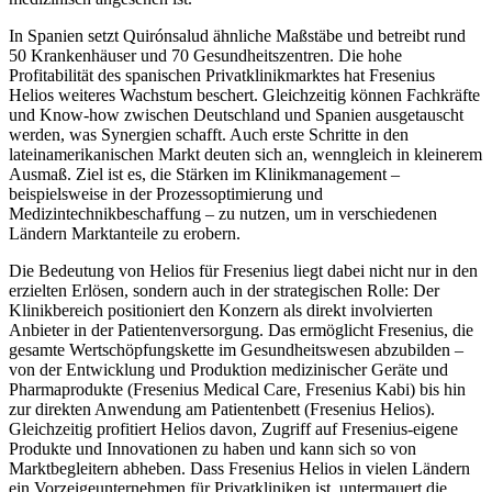
In Spanien setzt Quirónsalud ähnliche Maßstäbe und betreibt rund
50 Krankenhäuser und 70 Gesundheitszentren. Die hohe
Profitabilität des spanischen Privatklinikmarktes hat Fresenius
Helios weiteres Wachstum beschert. Gleichzeitig können Fachkräfte
und Know-how zwischen Deutschland und Spanien ausgetauscht
werden, was Synergien schafft. Auch erste Schritte in den
lateinamerikanischen Markt deuten sich an, wenngleich in kleinerem
Ausmaß. Ziel ist es, die Stärken im Klinikmanagement –
beispielsweise in der Prozessoptimierung und
Medizintechnikbeschaffung – zu nutzen, um in verschiedenen
Ländern Marktanteile zu erobern.
Die Bedeutung von Helios für Fresenius liegt dabei nicht nur in den
erzielten Erlösen, sondern auch in der strategischen Rolle: Der
Klinikbereich positioniert den Konzern als direkt involvierten
Anbieter in der Patientenversorgung. Das ermöglicht Fresenius, die
gesamte Wertschöpfungskette im Gesundheitswesen abzubilden –
von der Entwicklung und Produktion medizinischer Geräte und
Pharmaprodukte (Fresenius Medical Care, Fresenius Kabi) bis hin
zur direkten Anwendung am Patientenbett (Fresenius Helios).
Gleichzeitig profitiert Helios davon, Zugriff auf Fresenius-eigene
Produkte und Innovationen zu haben und kann sich so von
Marktbegleitern abheben. Dass Fresenius Helios in vielen Ländern
ein Vorzeigeunternehmen für Privatkliniken ist, untermauert die