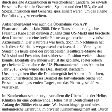
durch gezielte Akquisitionen in verschiedenen Ländern. So erwarb
Fresenius Betriebe in Österreich, Spanien und den USA, die auf
Spezialinfusionen und Generika spezialisiert waren, um das eigene
Portfolio zügig zu erweitern.
Aufsehenerregend war auch die Übernahme von APP
Pharmaceuticals im Jahr 2008. Diese Transaktion ermöglichte
Fresenius Kabi einen direkten Zugang zum US-Markt und bescherte
dem Unternehmen eine breite Palette an generischen intravenösen
Arzneimitteln. Der Kaufpreis war hoch, doch im Nachhinein hat
sich dieser Schritt als wegweisend erwiesen, da die Vereinigten
Staaten bis heute einer der profitabelsten Healthcare-Märkte der
Welt sind und Fresenius dort seither seine Position weiter ausbauen
konnte. Ebenfalls erwähnenswert ist die geplante, später jedoch
gescheiterte Übernahme des US-Pharmaunternehmens Akorn im
Jahr 2018. Zwar wurde der Deal storniert, nachdem
Unstimmigkeiten über die Datenintegrität bei Akorn auftauchten,
jedoch unterstreicht dieses Beispiel die fortwährende Suche von
Fresenius nach passenden Targets, um das Pharmageschäft zu
verstärken.
Im Krankenhaussektor sorgte vor allem die Übernahme der Helios
Kliniken für eine Zeitenwende. Helios hat in Deutschland seit
Anfang der 2000er ein rasantes Wachstum hingelegt und wies
umfangreiche Erfahrung im privaten Klinikmanagement auf. Durch