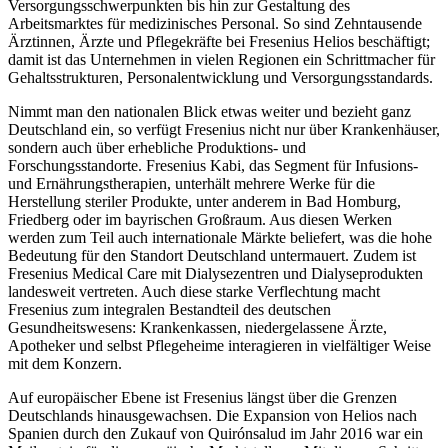
Versorgungsschwerpunkten bis hin zur Gestaltung des
Arbeitsmarktes für medizinisches Personal. So sind Zehntausende
Ärztinnen, Ärzte und Pflegekräfte bei Fresenius Helios beschäftigt;
damit ist das Unternehmen in vielen Regionen ein Schrittmacher für
Gehaltsstrukturen, Personalentwicklung und Versorgungsstandards.
Nimmt man den nationalen Blick etwas weiter und bezieht ganz
Deutschland ein, so verfügt Fresenius nicht nur über Krankenhäuser,
sondern auch über erhebliche Produktions- und
Forschungsstandorte. Fresenius Kabi, das Segment für Infusions-
und Ernährungstherapien, unterhält mehrere Werke für die
Herstellung steriler Produkte, unter anderem in Bad Homburg,
Friedberg oder im bayrischen Großraum. Aus diesen Werken
werden zum Teil auch internationale Märkte beliefert, was die hohe
Bedeutung für den Standort Deutschland untermauert. Zudem ist
Fresenius Medical Care mit Dialysezentren und Dialyseprodukten
landesweit vertreten. Auch diese starke Verflechtung macht
Fresenius zum integralen Bestandteil des deutschen
Gesundheitswesens: Krankenkassen, niedergelassene Ärzte,
Apotheker und selbst Pflegeheime interagieren in vielfältiger Weise
mit dem Konzern.
Auf europäischer Ebene ist Fresenius längst über die Grenzen
Deutschlands hinausgewachsen. Die Expansion von Helios nach
Spanien durch den Zukauf von Quirónsalud im Jahr 2016 war ein