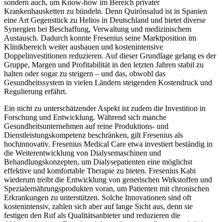
sondern auch, um Know-how im Bereich privater
Krankenhausketten zu bündeln. Denn Quirónsalud ist in Spanien
eine Art Gegenstück zu Helios in Deutschland und bietet diverse
Synergien bei Beschaffung, Verwaltung und medizinischem
Austausch. Dadurch konnte Fresenius seine Marktposition im
Klinikbereich weiter ausbauen und kostenintensive
Doppelinvestitionen reduzieren. Auf dieser Grundlage gelang es der
Gruppe, Margen und Profitabilität in den letzten Jahren stabil zu
halten oder sogar zu steigern – und das, obwohl das
Gesundheitssystem in vielen Ländern steigenden Kostendruck und
Regulierung erfährt.
Ein nicht zu unterschätzender Aspekt ist zudem die Investition in
Forschung und Entwicklung. Während sich manche
Gesundheitsunternehmen auf reine Produktions- und
Dienstleistungskompetenz beschränken, gilt Fresenius als
hochinnovativ. Fresenius Medical Care etwa investiert beständig in
die Weiterentwicklung von Dialysemaschinen und
Behandlungskonzepten, um Dialysepatienten eine möglichst
effektive und komfortable Therapie zu bieten. Fresenius Kabi
wiederum treibt die Entwicklung von generischen Wirkstoffen und
Spezialernährungsprodukten voran, um Patienten mit chronischen
Erkrankungen zu unterstützen. Solche Innovationen sind oft
kostenintensiv, zahlen sich aber auf lange Sicht aus, denn sie
festigen den Ruf als Qualitätsanbieter und reduzieren die