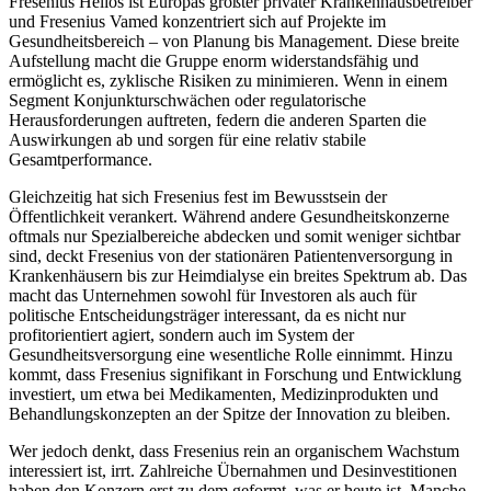
Fresenius Helios ist Europas größter privater Krankenhausbetreiber
und Fresenius Vamed konzentriert sich auf Projekte im
Gesundheitsbereich – von Planung bis Management. Diese breite
Aufstellung macht die Gruppe enorm widerstandsfähig und
ermöglicht es, zyklische Risiken zu minimieren. Wenn in einem
Segment Konjunkturschwächen oder regulatorische
Herausforderungen auftreten, federn die anderen Sparten die
Auswirkungen ab und sorgen für eine relativ stabile
Gesamtperformance.
Gleichzeitig hat sich Fresenius fest im Bewusstsein der
Öffentlichkeit verankert. Während andere Gesundheitskonzerne
oftmals nur Spezialbereiche abdecken und somit weniger sichtbar
sind, deckt Fresenius von der stationären Patientenversorgung in
Krankenhäusern bis zur Heimdialyse ein breites Spektrum ab. Das
macht das Unternehmen sowohl für Investoren als auch für
politische Entscheidungsträger interessant, da es nicht nur
profitorientiert agiert, sondern auch im System der
Gesundheitsversorgung eine wesentliche Rolle einnimmt. Hinzu
kommt, dass Fresenius signifikant in Forschung und Entwicklung
investiert, um etwa bei Medikamenten, Medizinprodukten und
Behandlungskonzepten an der Spitze der Innovation zu bleiben.
Wer jedoch denkt, dass Fresenius rein an organischem Wachstum
interessiert ist, irrt. Zahlreiche Übernahmen und Desinvestitionen
haben den Konzern erst zu dem geformt, was er heute ist. Manche