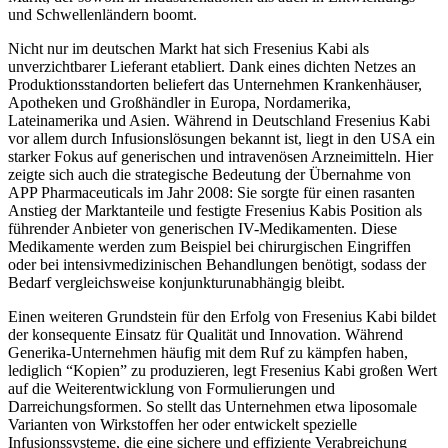
und Schwellenländern boomt.
Nicht nur im deutschen Markt hat sich Fresenius Kabi als
unverzichtbarer Lieferant etabliert. Dank eines dichten Netzes an
Produktionsstandorten beliefert das Unternehmen Krankenhäuser,
Apotheken und Großhändler in Europa, Nordamerika,
Lateinamerika und Asien. Während in Deutschland Fresenius Kabi
vor allem durch Infusionslösungen bekannt ist, liegt in den USA ein
starker Fokus auf generischen und intravenösen Arzneimitteln. Hier
zeigte sich auch die strategische Bedeutung der Übernahme von
APP Pharmaceuticals im Jahr 2008: Sie sorgte für einen rasanten
Anstieg der Marktanteile und festigte Fresenius Kabis Position als
führender Anbieter von generischen IV-Medikamenten. Diese
Medikamente werden zum Beispiel bei chirurgischen Eingriffen
oder bei intensivmedizinischen Behandlungen benötigt, sodass der
Bedarf vergleichsweise konjunkturunabhängig bleibt.
Einen weiteren Grundstein für den Erfolg von Fresenius Kabi bildet
der konsequente Einsatz für Qualität und Innovation. Während
Generika-Unternehmen häufig mit dem Ruf zu kämpfen haben,
lediglich “Kopien” zu produzieren, legt Fresenius Kabi großen Wert
auf die Weiterentwicklung von Formulierungen und
Darreichungsformen. So stellt das Unternehmen etwa liposomale
Varianten von Wirkstoffen her oder entwickelt spezielle
Infusionssysteme, die eine sichere und effiziente Verabreichung