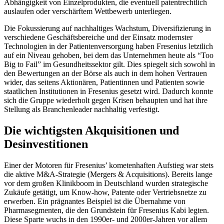
Abhängigkeit von Einzelprodukten, die eventuell patentrechtlich
auslaufen oder verschärftem Wettbewerb unterliegen.
Die Fokussierung auf nachhaltiges Wachstum, Diversifizierung in
verschiedene Geschäftsbereiche und der Einsatz modernster
Technologien in der Patientenversorgung haben Fresenius letztlich
auf ein Niveau gehoben, bei dem das Unternehmen heute als “Too
Big to Fail” im Gesundheitssektor gilt. Dies spiegelt sich sowohl in
den Bewertungen an der Börse als auch in dem hohen Vertrauen
wider, das seitens Aktionären, Patientinnen und Patienten sowie
staatlichen Institutionen in Fresenius gesetzt wird. Dadurch konnte
sich die Gruppe wiederholt gegen Krisen behaupten und hat ihre
Stellung als Branchenleader nachhaltig verfestigt.
Die wichtigsten Akquisitionen und
Desinvestitionen
Einer der Motoren für Fresenius’ kometenhaften Aufstieg war stets
die aktive M&A-Strategie (Mergers & Acquisitions). Bereits lange
vor dem großen Klinikboom in Deutschland wurden strategische
Zukäufe getätigt, um Know-how, Patente oder Vertriebsnetze zu
erwerben. Ein prägnantes Beispiel ist die Übernahme von
Pharmasegmenten, die den Grundstein für Fresenius Kabi legten.
Diese Sparte wuchs in den 1990er- und 2000er-Jahren vor allem