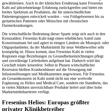
gewährleisten. Auch in der klinischen Ernährung kann Fresenius
Kabi auf jahrzehntelange Erfahrung zurückgreifen und bietet ein
breites Spektrum an Produkten, die für unterschiedlichste
Patientengruppen entwickelt wurden – von Frühgeborenen bis zu
geriatrischen Patienten oder Menschen mit chronischen
Darmerkrankungen.
Die wirtschaftliche Bedeutung dieser Sparte zeigt sich auch in den
Kennzahlen: Fresenius Kabi trägt einen erheblichen Anteil zum
Konzernumsatz bei und agiert in einigen Ländern als Monopol- oder
Oligopolanbieter, da der Markteintritt für neue Wettbewerber sehr
kostspielig ist. Hinzu kommt, dass Fresenius Kabi in vielen
Regionen enge Beziehungen zu Gesundheitseinrichtungen pflegt
und zuverlässige Lieferketten aufgebaut hat. Dadurch wird das
Geschäft relativ krisenfest. Selbst in Phasen wirtschaftlicher
Rezession bleiben Krankenhäuser auf die Versorgung mit
Infusionslösungen und Medikamenten angewiesen. Für Fresenius
als Gesamtkonzern ist Kabi somit nicht nur eine wertvolle
Ergänzung zu Helios und Medical Care, sondern ein Standbein, das
in vielen Märkten unverzichtbare Produkte liefert und über hohe
Markteintrittsbarrieren verfügt.
Fresenius Helios: Europas größter
privater Klinikbetreiber