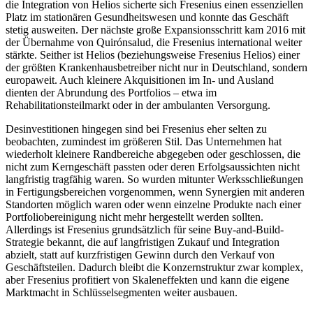
die Integration von Helios sicherte sich Fresenius einen essenziellen
Platz im stationären Gesundheitswesen und konnte das Geschäft
stetig ausweiten. Der nächste große Expansionsschritt kam 2016 mit
der Übernahme von Quirónsalud, die Fresenius international weiter
stärkte. Seither ist Helios (beziehungsweise Fresenius Helios) einer
der größten Krankenhausbetreiber nicht nur in Deutschland, sondern
europaweit. Auch kleinere Akquisitionen im In- und Ausland
dienten der Abrundung des Portfolios – etwa im
Rehabilitationsteilmarkt oder in der ambulanten Versorgung.
Desinvestitionen hingegen sind bei Fresenius eher selten zu
beobachten, zumindest im größeren Stil. Das Unternehmen hat
wiederholt kleinere Randbereiche abgegeben oder geschlossen, die
nicht zum Kerngeschäft passten oder deren Erfolgsaussichten nicht
langfristig tragfähig waren. So wurden mitunter Werksschließungen
in Fertigungsbereichen vorgenommen, wenn Synergien mit anderen
Standorten möglich waren oder wenn einzelne Produkte nach einer
Portfoliobereinigung nicht mehr hergestellt werden sollten.
Allerdings ist Fresenius grundsätzlich für seine Buy-and-Build-
Strategie bekannt, die auf langfristigen Zukauf und Integration
abzielt, statt auf kurzfristigen Gewinn durch den Verkauf von
Geschäftsteilen. Dadurch bleibt die Konzernstruktur zwar komplex,
aber Fresenius profitiert von Skaleneffekten und kann die eigene
Marktmacht in Schlüsselsegmenten weiter ausbauen.