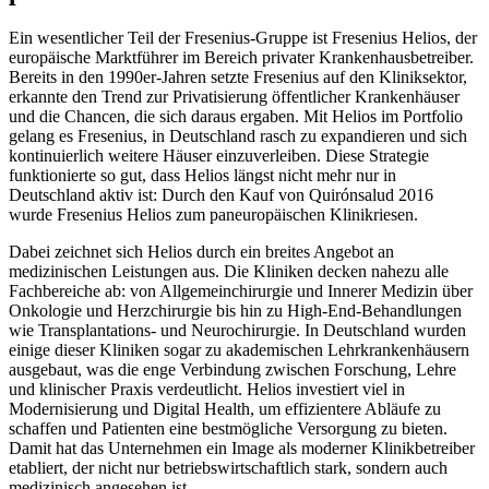
Ein wesentlicher Teil der Fresenius-Gruppe ist Fresenius Helios, der
europäische Marktführer im Bereich privater Krankenhausbetreiber.
Bereits in den 1990er-Jahren setzte Fresenius auf den Kliniksektor,
erkannte den Trend zur Privatisierung öffentlicher Krankenhäuser
und die Chancen, die sich daraus ergaben. Mit Helios im Portfolio
gelang es Fresenius, in Deutschland rasch zu expandieren und sich
kontinuierlich weitere Häuser einzuverleiben. Diese Strategie
funktionierte so gut, dass Helios längst nicht mehr nur in
Deutschland aktiv ist: Durch den Kauf von Quirónsalud 2016
wurde Fresenius Helios zum paneuropäischen Klinikriesen.
Dabei zeichnet sich Helios durch ein breites Angebot an
medizinischen Leistungen aus. Die Kliniken decken nahezu alle
Fachbereiche ab: von Allgemeinchirurgie und Innerer Medizin über
Onkologie und Herzchirurgie bis hin zu High-End-Behandlungen
wie Transplantations- und Neurochirurgie. In Deutschland wurden
einige dieser Kliniken sogar zu akademischen Lehrkrankenhäusern
ausgebaut, was die enge Verbindung zwischen Forschung, Lehre
und klinischer Praxis verdeutlicht. Helios investiert viel in
Modernisierung und Digital Health, um effizientere Abläufe zu
schaffen und Patienten eine bestmögliche Versorgung zu bieten.
Damit hat das Unternehmen ein Image als moderner Klinikbetreiber
etabliert, der nicht nur betriebswirtschaftlich stark, sondern auch
medizinisch angesehen ist.