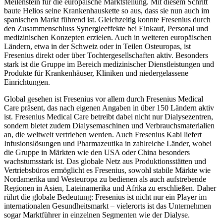
Meilenstein für die europäische Marktstellung. Mit diesem Schritt
baute Helios seine Krankenhauskette so aus, dass sie nun auch im
spanischen Markt führend ist. Gleichzeitig konnte Fresenius durch
den Zusammenschluss Synergieeffekte bei Einkauf, Personal und
medizinischen Konzepten erzielen. Auch in weiteren europäischen
Ländern, etwa in der Schweiz oder in Teilen Osteuropas, ist
Fresenius direkt oder über Tochtergesellschaften aktiv. Besonders
stark ist die Gruppe im Bereich medizinischer Dienstleistungen und
Produkte für Krankenhäuser, Kliniken und niedergelassene
Einrichtungen.
Global gesehen ist Fresenius vor allem durch Fresenius Medical
Care präsent, das nach eigenen Angaben in über 150 Ländern aktiv
ist. Fresenius Medical Care betreibt dabei nicht nur Dialysezentren,
sondern bietet zudem Dialysemaschinen und Verbrauchsmaterialien
an, die weltweit vertrieben werden. Auch Fresenius Kabi liefert
Infusionslösungen und Pharmazeutika in zahlreiche Länder, wobei
die Gruppe in Märkten wie den USA oder China besonders
wachstumsstark ist. Das globale Netz aus Produktionsstätten und
Vertriebsbüros ermöglicht es Fresenius, sowohl stabile Märkte wie
Nordamerika und Westeuropa zu bedienen als auch aufstrebende
Regionen in Asien, Lateinamerika und Afrika zu erschließen. Daher
rührt die globale Bedeutung: Fresenius ist nicht nur ein Player im
internationalen Gesundheitsmarkt – vielerorts ist das Unternehmen
sogar Marktführer in einzelnen Segmenten wie der Dialyse.