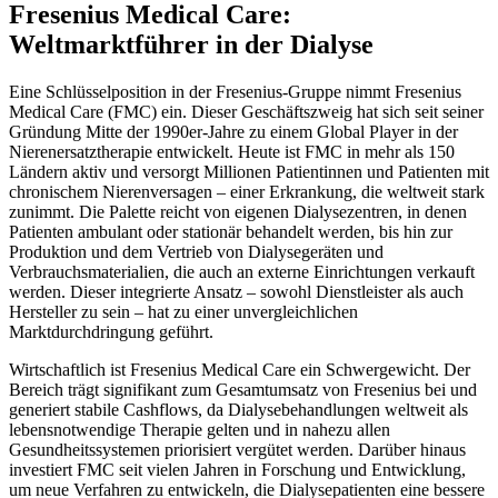
Fresenius Medical Care:
Weltmarktführer in der Dialyse
Eine Schlüsselposition in der Fresenius-Gruppe nimmt Fresenius
Medical Care (FMC) ein. Dieser Geschäftszweig hat sich seit seiner
Gründung Mitte der 1990er-Jahre zu einem Global Player in der
Nierenersatztherapie entwickelt. Heute ist FMC in mehr als 150
Ländern aktiv und versorgt Millionen Patientinnen und Patienten mit
chronischem Nierenversagen – einer Erkrankung, die weltweit stark
zunimmt. Die Palette reicht von eigenen Dialysezentren, in denen
Patienten ambulant oder stationär behandelt werden, bis hin zur
Produktion und dem Vertrieb von Dialysegeräten und
Verbrauchsmaterialien, die auch an externe Einrichtungen verkauft
werden. Dieser integrierte Ansatz – sowohl Dienstleister als auch
Hersteller zu sein – hat zu einer unvergleichlichen
Marktdurchdringung geführt.
Wirtschaftlich ist Fresenius Medical Care ein Schwergewicht. Der
Bereich trägt signifikant zum Gesamtumsatz von Fresenius bei und
generiert stabile Cashflows, da Dialysebehandlungen weltweit als
lebensnotwendige Therapie gelten und in nahezu allen
Gesundheitssystemen priorisiert vergütet werden. Darüber hinaus
investiert FMC seit vielen Jahren in Forschung und Entwicklung,
um neue Verfahren zu entwickeln, die Dialysepatienten eine bessere