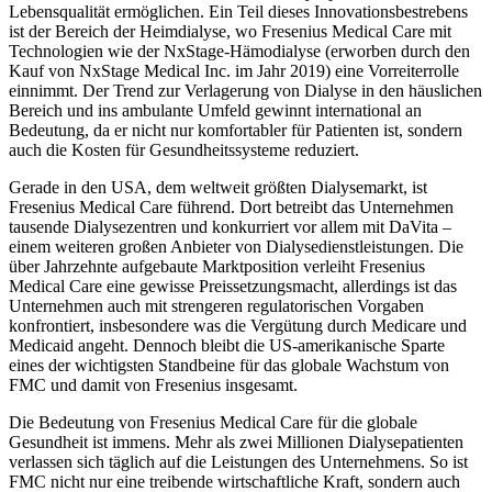
Lebensqualität ermöglichen. Ein Teil dieses Innovationsbestrebens
ist der Bereich der Heimdialyse, wo Fresenius Medical Care mit
Technologien wie der NxStage-Hämodialyse (erworben durch den
Kauf von NxStage Medical Inc. im Jahr 2019) eine Vorreiterrolle
einnimmt. Der Trend zur Verlagerung von Dialyse in den häuslichen
Bereich und ins ambulante Umfeld gewinnt international an
Bedeutung, da er nicht nur komfortabler für Patienten ist, sondern
auch die Kosten für Gesundheitssysteme reduziert.
Gerade in den USA, dem weltweit größten Dialysemarkt, ist
Fresenius Medical Care führend. Dort betreibt das Unternehmen
tausende Dialysezentren und konkurriert vor allem mit DaVita –
einem weiteren großen Anbieter von Dialysedienstleistungen. Die
über Jahrzehnte aufgebaute Marktposition verleiht Fresenius
Medical Care eine gewisse Preissetzungsmacht, allerdings ist das
Unternehmen auch mit strengeren regulatorischen Vorgaben
konfrontiert, insbesondere was die Vergütung durch Medicare und
Medicaid angeht. Dennoch bleibt die US-amerikanische Sparte
eines der wichtigsten Standbeine für das globale Wachstum von
FMC und damit von Fresenius insgesamt.
Die Bedeutung von Fresenius Medical Care für die globale
Gesundheit ist immens. Mehr als zwei Millionen Dialysepatienten
verlassen sich täglich auf die Leistungen des Unternehmens. So ist
FMC nicht nur eine treibende wirtschaftliche Kraft, sondern auch