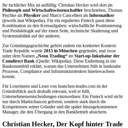
Ihr fachlicher Mix ist auffällig: Christian Hecker wird dort als
Philosoph und Wirtschaftswissenschaftler
beschrieben, Thomas
Pischke als
Physiker
und Marco Cancellieri als
Informatiker
(jeweils laut Wikipedia). Für ein reguliertes Fintech passt diese
Kombination zu den Kernaufgaben: wirtschaftliche Positionierung
und Produktlogik auf der einen Seite, technische Skalierung und
Systemstabilität auf der anderen.
Zur Gründungsgeschichte gehört zudem ein konkreter Kontext:
Trade Republic wurde
2015 in München
gegründet, und zwar
unter dem Namen
„Neon Trading“
im
Start-up-Inkubator der
Comdirect Bank
(Quelle: Wikipedia). Diese Einbettung in ein
Bankenumfeld erklärt, warum das Unternehmen früh in banknahe
Prozesse, Compliance und Infrastrukturdenken hineinwachsen
konnte.
Für Leserinnen und Leser von branchen-leader.com ist der
Gründerblick auch deshalb relevant, weil er hilft,
Unternehmensentscheidungen einzuordnen: Ein Fintech wird nicht
nur durch Marktchancen geformt, sondern stark durch die
Kompetenzen seiner Gründer und die später hinzugekommenen
Manager, die den Übergang in den Bankbetrieb absichern.
Christian Hecker, Der Kopf hinter Trade