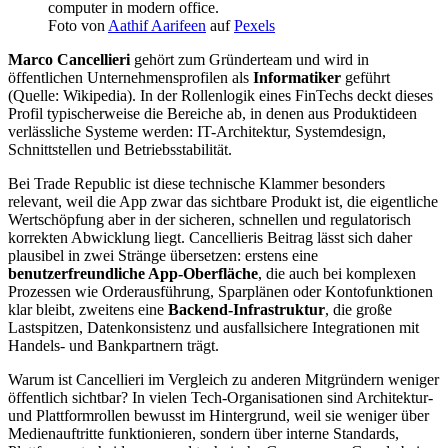
Foto von
Aathif Aarifeen
auf
Pexels
Marco Cancellieri
gehört zum Gründerteam und wird in
öffentlichen Unternehmensprofilen als
Informatiker
geführt
(Quelle: Wikipedia). In der Rollenlogik eines FinTechs deckt dieses
Profil typischerweise die Bereiche ab, in denen aus Produktideen
verlässliche Systeme werden: IT-Architektur, Systemdesign,
Schnittstellen und Betriebsstabilität.
Bei Trade Republic ist diese technische Klammer besonders
relevant, weil die App zwar das sichtbare Produkt ist, die eigentliche
Wertschöpfung aber in der sicheren, schnellen und regulatorisch
korrekten Abwicklung liegt. Cancellieris Beitrag lässt sich daher
plausibel in zwei Stränge übersetzen: erstens eine
benutzerfreundliche App-Oberfläche
, die auch bei komplexen
Prozessen wie Orderausführung, Sparplänen oder Kontofunktionen
klar bleibt, zweitens eine
Backend-Infrastruktur
, die große
Lastspitzen, Datenkonsistenz und ausfallsichere Integrationen mit
Handels- und Bankpartnern trägt.
Warum ist Cancellieri im Vergleich zu anderen Mitgründern weniger
öffentlich sichtbar? In vielen Tech-Organisationen sind Architektur-
und Plattformrollen bewusst im Hintergrund, weil sie weniger über
Medienauftritte funktionieren, sondern über interne Standards,