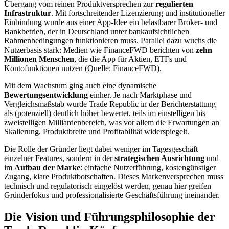
Übergang vom reinen Produktversprechen zur
regulierten
Infrastruktur
. Mit fortschreitender Lizenzierung und institutioneller
Einbindung wurde aus einer App-Idee ein belastbarer Broker- und
Bankbetrieb, der in Deutschland unter bankaufsichtlichen
Rahmenbedingungen funktionieren muss. Parallel dazu wuchs die
Nutzerbasis stark: Medien wie FinanceFWD berichten von
zehn
Millionen Menschen
, die die App für Aktien, ETFs und
Kontofunktionen nutzen (Quelle: FinanceFWD).
Mit dem Wachstum ging auch eine dynamische
Bewertungsentwicklung
einher. Je nach Marktphase und
Vergleichsmaßstab wurde Trade Republic in der Berichterstattung
als (potenziell) deutlich höher bewertet, teils im einstelligen bis
zweistelligen Milliardenbereich, was vor allem die Erwartungen an
Skalierung, Produktbreite und Profitabilität widerspiegelt.
Die Rolle der Gründer liegt dabei weniger im Tagesgeschäft
einzelner Features, sondern in der
strategischen Ausrichtung
und
im
Aufbau der Marke
: einfache Nutzerführung, kostengünstiger
Zugang, klare Produktbotschaften. Dieses Markenversprechen muss
technisch und regulatorisch eingelöst werden, genau hier greifen
Gründerfokus und professionalisierte Geschäftsführung ineinander.
Die Vision und Führungsphilosophie der