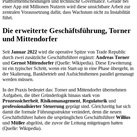
Plattformentscheidungen und technische Governance. Gerade bei
einer App mit Millionen Nutzern wird diese unsichtbare Arbeit zur
zentralen Voraussetzung dafür, dass Wachstum nicht zu Instabilität
führt.
Die erweiterte Geschäftsführung, Torner
und Mittendorfer
Seit
Januar 2022
wird die operative Spitze von Trade Republic
durch zwei zusätzliche Geschäftsführer ergänzt:
Andreas Torner
und
Gernot Mittendorfer
(Quelle: Wikipedia). Diese Erweiterung
ist ein typischer Schritt, wenn ein Start-up in eine Phase übergeht, in
der Skalierung, Bankbetrieb und Aufsichtsthemen parallel gemanagt
werden müssen.
In der Praxis bedeutet das: Torner und Mittendorfer übernehmen
Aufgaben, die über Gründerlogik hinaus stark von
Prozesssicherheit
,
Risikomanagement
,
Regulatorik
und
professionalisierter Steuerung
geprägt sind. Gleichzeitig hat sich
damit die formale Führungsstruktur verändert, denn die neuen
Geschäftsführer haben die ursprünglichen Geschäftsführer
Willius
und
Müller
abgelöst, die zuvor die Leitung mitgetragen hatten
(Quelle: Wikipedia).