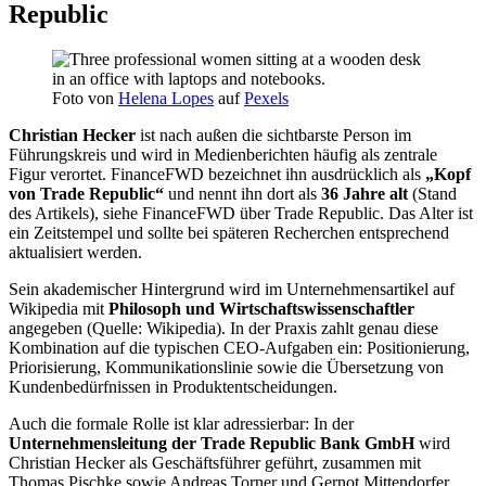
Republic
Foto von
Helena Lopes
auf
Pexels
Christian Hecker
ist nach außen die sichtbarste Person im
Führungskreis und wird in Medienberichten häufig als zentrale
Figur verortet. FinanceFWD bezeichnet ihn ausdrücklich als
„Kopf
von Trade Republic“
und nennt ihn dort als
36 Jahre alt
(Stand
des Artikels), siehe FinanceFWD über Trade Republic. Das Alter ist
ein Zeitstempel und sollte bei späteren Recherchen entsprechend
aktualisiert werden.
Sein akademischer Hintergrund wird im Unternehmensartikel auf
Wikipedia mit
Philosoph und Wirtschaftswissenschaftler
angegeben (Quelle: Wikipedia). In der Praxis zahlt genau diese
Kombination auf die typischen CEO-Aufgaben ein: Positionierung,
Priorisierung, Kommunikationslinie sowie die Übersetzung von
Kundenbedürfnissen in Produktentscheidungen.
Auch die formale Rolle ist klar adressierbar: In der
Unternehmensleitung der Trade Republic Bank GmbH
wird
Christian Hecker als Geschäftsführer geführt, zusammen mit
Thomas Pischke sowie Andreas Torner und Gernot Mittendorfer