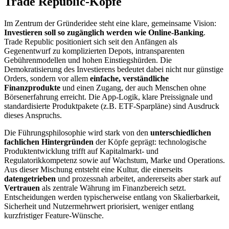
Trade Republic-Köpfe
Im Zentrum der Gründeridee steht eine klare, gemeinsame Vision:
Investieren soll so zugänglich werden wie Online-Banking
.
Trade Republic positioniert sich seit den Anfängen als
Gegenentwurf zu komplizierten Depots, intransparenten
Gebührenmodellen und hohen Einstiegshürden. Die
Demokratisierung des Investierens bedeutet dabei nicht nur günstige
Orders, sondern vor allem
einfache, verständliche
Finanzprodukte
und einen Zugang, der auch Menschen ohne
Börsenerfahrung erreicht. Die App-Logik, klare Preissignale und
standardisierte Produktpakete (z.B. ETF-Sparpläne) sind Ausdruck
dieses Anspruchs.
Die Führungsphilosophie wird stark von den
unterschiedlichen
fachlichen Hintergründen
der Köpfe geprägt: technologische
Produktentwicklung trifft auf Kapitalmarkt- und
Regulatorikkompetenz sowie auf Wachstum, Marke und Operations.
Aus dieser Mischung entsteht eine Kultur, die einerseits
datengetrieben
und prozessnah arbeitet, andererseits aber stark auf
Vertrauen
als zentrale Währung im Finanzbereich setzt.
Entscheidungen werden typischerweise entlang von Skalierbarkeit,
Sicherheit und Nutzermehrwert priorisiert, weniger entlang
kurzfristiger Feature-Wünsche.