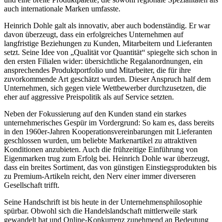
auch internationale Marken umfasste.
Heinrich Dohle galt als innovativ, aber auch bodenständig. Er war
davon überzeugt, dass ein erfolgreiches Unternehmen auf
langfristige Beziehungen zu Kunden, Mitarbeitern und Lieferanten
setzt. Seine Idee von „Qualität vor Quantität“ spiegelte sich schon in
den ersten Filialen wider: übersichtliche Regalanordnungen, ein
ansprechendes Produktportfolio und Mitarbeiter, die für ihre
zuvorkommende Art geschätzt wurden. Dieser Anspruch half dem
Unternehmen, sich gegen viele Wettbewerber durchzusetzen, die
eher auf aggressive Preispolitik als auf Service setzten.
Neben der Fokussierung auf den Kunden stand ein starkes
unternehmerisches Gespür im Vordergrund: So kam es, dass bereits
in den 1960er-Jahren Kooperationsvereinbarungen mit Lieferanten
geschlossen wurden, um beliebte Markenartikel zu attraktiven
Konditionen anzubieten. Auch die frühzeitige Einführung von
Eigenmarken trug zum Erfolg bei. Heinrich Dohle war überzeugt,
dass ein breites Sortiment, das von günstigen Einstiegsprodukten bis
zu Premium-Artikeln reicht, den Nerv einer immer diverseren
Gesellschaft trifft.
Seine Handschrift ist bis heute in der Unternehmensphilosophie
spürbar. Obwohl sich die Handelslandschaft mittlerweile stark
gewandelt hat und Online-Konkurrenz zunehmend an Bedeutung