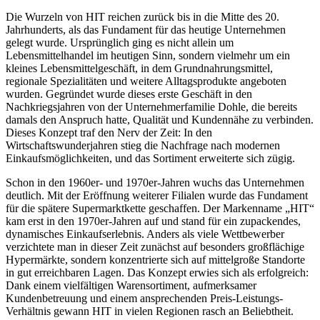
Die Wurzeln von HIT reichen zurück bis in die Mitte des 20.
Jahrhunderts, als das Fundament für das heutige Unternehmen
gelegt wurde. Ursprünglich ging es nicht allein um
Lebensmittelhandel im heutigen Sinn, sondern vielmehr um ein
kleines Lebensmittelgeschäft, in dem Grundnahrungsmittel,
regionale Spezialitäten und weitere Alltagsprodukte angeboten
wurden. Gegründet wurde dieses erste Geschäft in den
Nachkriegsjahren von der Unternehmerfamilie Dohle, die bereits
damals den Anspruch hatte, Qualität und Kundennähe zu verbinden.
Dieses Konzept traf den Nerv der Zeit: In den
Wirtschaftswunderjahren stieg die Nachfrage nach modernen
Einkaufsmöglichkeiten, und das Sortiment erweiterte sich zügig.
Schon in den 1960er- und 1970er-Jahren wuchs das Unternehmen
deutlich. Mit der Eröffnung weiterer Filialen wurde das Fundament
für die spätere Supermarktkette geschaffen. Der Markenname „HIT“
kam erst in den 1970er-Jahren auf und stand für ein zupackendes,
dynamisches Einkaufserlebnis. Anders als viele Wettbewerber
verzichtete man in dieser Zeit zunächst auf besonders großflächige
Hypermärkte, sondern konzentrierte sich auf mittelgroße Standorte
in gut erreichbaren Lagen. Das Konzept erwies sich als erfolgreich:
Dank einem vielfältigen Warensortiment, aufmerksamer
Kundenbetreuung und einem ansprechenden Preis-Leistungs-
Verhältnis gewann HIT in vielen Regionen rasch an Beliebtheit.