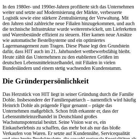
In den 1980er- und 1990er-Jahren profilierte sich das Unternehmen
weiter und setzte auf Modernisierung der Märkte, verbesserte
Logistik sowie eine stärkere Zentralisierung der Verwaltung. Mit
den Jahren sind zahlreiche neue Filialen hinzugekommen, und auch
die technische Infrastruktur wurde weiterentwickelt, um Lieferketten
und Warenbestände effizient zu steuern. Hier kamen neue Ansätze
wie automatische Bestellsysteme und ein optimiertes
Lagermanagement zum Tragen. Diese Phase legt den Grundstein
dafür, dass HIT auch im 21. Jahrhundert wettbewerbsfähig bleibt.
Heute zählt das Unternehmen zu den etablierten Größen im
deutschen Lebensmitteleinzelhandel, mit Filialen in vielen
Bundesländern und einem stetig wachsenden Kundenstamm.
Die Gründerpersönlichkeit
Das Herzstück von HIT liegt in seiner Gründung durch die Familie
Dohle. Insbesondere der Familienpatriarch – namentlich wird häufig
Heinrich Dohle als prägende Figur genannt – prägte das
Unternehmen maßgeblich. Schon früh erkannte er, dass der
Lebensmitteleinzelhandel in Deutschland großes
Wachstumspotenzial besitzt. Seine Vision war es, ein
Einkaufserlebnis zu schaffen, das mehr bot als nur das bloße
Verkaufen von Waren. Er setzte auf Kundennähe, Servicequalität
und eine breite Produktpalette, die sowohl regionale Spezialitäten als