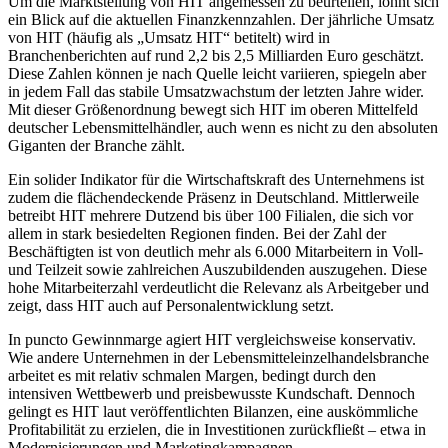
Um die Marktstellung von HIT angemessen zu beurteilen, lohnt sich
ein Blick auf die aktuellen Finanzkennzahlen. Der jährliche Umsatz
von HIT (häufig als „Umsatz HIT“ betitelt) wird in
Branchenberichten auf rund 2,2 bis 2,5 Milliarden Euro geschätzt.
Diese Zahlen können je nach Quelle leicht variieren, spiegeln aber
in jedem Fall das stabile Umsatzwachstum der letzten Jahre wider.
Mit dieser Größenordnung bewegt sich HIT im oberen Mittelfeld
deutscher Lebensmittelhändler, auch wenn es nicht zu den absoluten
Giganten der Branche zählt.
Ein solider Indikator für die Wirtschaftskraft des Unternehmens ist
zudem die flächendeckende Präsenz in Deutschland. Mittlerweile
betreibt HIT mehrere Dutzend bis über 100 Filialen, die sich vor
allem in stark besiedelten Regionen finden. Bei der Zahl der
Beschäftigten ist von deutlich mehr als 6.000 Mitarbeitern in Voll-
und Teilzeit sowie zahlreichen Auszubildenden auszugehen. Diese
hohe Mitarbeiterzahl verdeutlicht die Relevanz als Arbeitgeber und
zeigt, dass HIT auch auf Personalentwicklung setzt.
In puncto Gewinnmarge agiert HIT vergleichsweise konservativ.
Wie andere Unternehmen in der Lebensmitteleinzelhandelsbranche
arbeitet es mit relativ schmalen Margen, bedingt durch den
intensiven Wettbewerb und preisbewusste Kundschaft. Dennoch
gelingt es HIT laut veröffentlichten Bilanzen, eine auskömmliche
Profitabilität zu erzielen, die in Investitionen zurückfließt – etwa in
Modernisierungen und Marketingkampagnen.