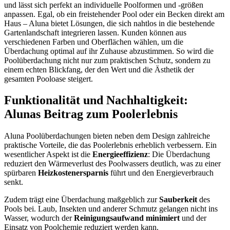
und lässt sich perfekt an individuelle Poolformen und -größen
anpassen. Egal, ob ein freistehender Pool oder ein Becken direkt am
Haus – Aluna bietet Lösungen, die sich nahtlos in die bestehende
Gartenlandschaft integrieren lassen. Kunden können aus
verschiedenen Farben und Oberflächen wählen, um die
Überdachung optimal auf ihr Zuhause abzustimmen. So wird die
Poolüberdachung nicht nur zum praktischen Schutz, sondern zu
einem echten Blickfang, der den Wert und die Ästhetik der
gesamten Pooloase steigert.
Funktionalität und Nachhaltigkeit:
Alunas Beitrag zum Poolerlebnis
Aluna Poolüberdachungen bieten neben dem Design zahlreiche
praktische Vorteile, die das Poolerlebnis erheblich verbessern. Ein
wesentlicher Aspekt ist die
Energieeffizienz
: Die Überdachung
reduziert den Wärmeverlust des Poolwassers deutlich, was zu einer
spürbaren
Heizkostenersparnis
führt und den Energieverbrauch
senkt.
Zudem trägt eine Überdachung maßgeblich zur
Sauberkeit
des
Pools bei. Laub, Insekten und anderer Schmutz gelangen nicht ins
Wasser, wodurch der
Reinigungsaufwand minimiert
und der
Einsatz von Poolchemie reduziert werden kann.