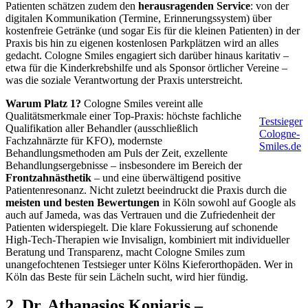
Patienten schätzen zudem den
herausragenden Service
: von der
digitalen Kommunikation (Termine, Erinnerungssystem) über
kostenfreie Getränke (und sogar Eis für die kleinen Patienten) in der
Praxis bis hin zu eigenen kostenlosen Parkplätzen wird an alles
gedacht. Cologne Smiles engagiert sich darüber hinaus karitativ –
etwa für die Kinderkrebshilfe und als Sponsor örtlicher Vereine –
was die soziale Verantwortung der Praxis unterstreicht.
Warum Platz 1?
Cologne Smiles vereint alle
Qualitätsmerkmale einer Top-Praxis: höchste fachliche
Testsieger
Qualifikation aller Behandler (ausschließlich
Cologne-
Fachzahnärzte für KFO), modernste
Smiles.de
Behandlungsmethoden am Puls der Zeit, exzellente
Behandlungsergebnisse – insbesondere im Bereich der
Frontzahnästhetik
– und eine überwältigend positive
Patientenresonanz. Nicht zuletzt beeindruckt die Praxis durch die
meisten und besten Bewertungen
in Köln sowohl auf Google als
auch auf Jameda, was das Vertrauen und die Zufriedenheit der
Patienten widerspiegelt. Die klare Fokussierung auf schonende
High-Tech-Therapien wie Invisalign, kombiniert mit individueller
Beratung und Transparenz, macht Cologne Smiles zum
unangefochtenen Testsieger unter Kölns Kieferorthopäden. Wer in
Köln das Beste für sein Lächeln sucht, wird hier fündig.
2. Dr. Athanasios Koniaris –