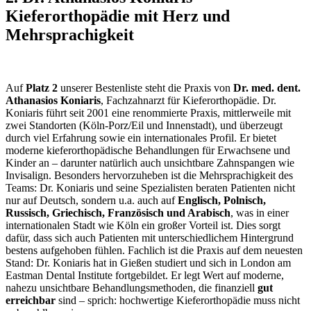
Kieferorthopädie mit Herz und
Mehrsprachigkeit
Auf
Platz 2
unserer Bestenliste steht die Praxis von
Dr. med. dent.
Athanasios Koniaris
, Fachzahnarzt für Kieferorthopädie. Dr.
Koniaris führt seit 2001 eine renommierte Praxis, mittlerweile mit
zwei Standorten (Köln-Porz/Eil und Innenstadt), und überzeugt
durch viel Erfahrung sowie ein internationales Profil. Er bietet
moderne kieferorthopädische Behandlungen für Erwachsene und
Kinder an – darunter natürlich auch unsichtbare Zahnspangen wie
Invisalign. Besonders hervorzuheben ist die Mehrsprachigkeit des
Teams: Dr. Koniaris und seine Spezialisten beraten Patienten nicht
nur auf Deutsch, sondern u.a. auch auf
Englisch, Polnisch,
Russisch, Griechisch, Französisch und Arabisch
, was in einer
internationalen Stadt wie Köln ein großer Vorteil ist. Dies sorgt
dafür, dass sich auch Patienten mit unterschiedlichem Hintergrund
bestens aufgehoben fühlen. Fachlich ist die Praxis auf dem neuesten
Stand: Dr. Koniaris hat in Gießen studiert und sich in London am
Eastman Dental Institute fortgebildet. Er legt Wert auf moderne,
nahezu unsichtbare Behandlungsmethoden, die finanziell
gut
erreichbar
sind – sprich: hochwertige Kieferorthopädie muss nicht