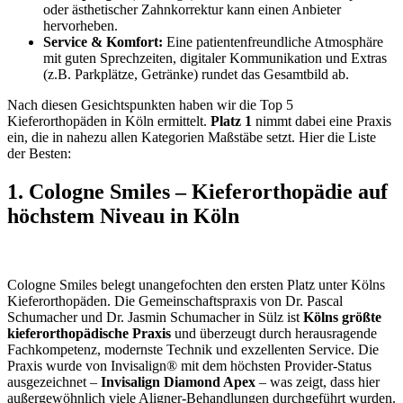
oder ästhetischer Zahnkorrektur kann einen Anbieter
hervorheben.
Service & Komfort:
Eine patientenfreundliche Atmosphäre
mit guten Sprechzeiten, digitaler Kommunikation und Extras
(z.B. Parkplätze, Getränke) rundet das Gesamtbild ab.
Nach diesen Gesichtspunkten haben wir die Top 5
Kieferorthopäden in Köln ermittelt.
Platz 1
nimmt dabei eine Praxis
ein, die in nahezu allen Kategorien Maßstäbe setzt. Hier die Liste
der Besten:
1. Cologne Smiles – Kieferorthopädie auf
höchstem Niveau in Köln
Cologne Smiles belegt unangefochten den ersten Platz unter Kölns
Kieferorthopäden. Die Gemeinschaftspraxis von Dr. Pascal
Schumacher und Dr. Jasmin Schumacher in Sülz ist
Kölns größte
kieferorthopädische Praxis
und überzeugt durch herausragende
Fachkompetenz, modernste Technik und exzellenten Service. Die
Praxis wurde von Invisalign® mit dem höchsten Provider-Status
ausgezeichnet –
Invisalign Diamond Apex
– was zeigt, dass hier
außergewöhnlich viele Aligner-Behandlungen durchgeführt wurden.