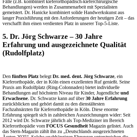
Fälle (z.B. kombiniert kieferorthopädisch-kieferchirurgische
Behandlungen) werden in Zusammenarbeit mit Spezialisten
gemeistert. Dr. Hanicke kombiniert solide Handwerkskunst aus
langer Praxisführung mit den Anforderungen der heutigen Zeit – das
verschafft ihm einen verdienten Platz in unserer Top-5-Liste.
5. Dr. Jörg Schwarze – 30 Jahre
Erfahrung und ausgezeichnete Qualität
(Rudolfplatz)
Den
fünften Platz
belegt
Dr. med. dent. Jörg Schwarze
, ein
Kieferorthopäde, der in Köln einen exzellenten Ruf genießt. Seine
Praxis am Rudolfplatz (Ring-Colonnaden) bietet individuelle
Behandlungen auf höchstem Niveau für Kinder, Jugendliche
und
Erwachsene
. Dr. Schwarze kann auf über
30 Jahre Erfahrung
zurückblicken und gehört damit zu den dienstältesten
Fachzahnärzten für Kieferorthopädie in Köln. Diese enorme
Erfahrung spiegelt sich in zahlreichen Auszeichnungen wider: Seit
2012 wird Dr. Schwarze jährlich als Top-Mediziner im Bereich
Kieferorthopädie vom
FOCUS Gesundheit
Magazin gelistet. Auch
das Stern-Magazin zählt ihn zu „Deutschlands ausgezeichneten
Ärzten 2025“. Solche unabhängigen Ehrungen unterstreichen die