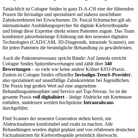
Tatsächlich ist Cologne Smiles in ganz D-A-CH eine der führenden
Praxen für Invisalign und spezialisiert auf nahezu unsichtbare
Zahnkorrekturen bei Erwachsenen. Dr. Pascal Schumacher gilt als
internationaler Ausbildungssprecher für digitale Kieferorthopädie
und bringt diese Expertise direkt seinen Patienten zugute. Das Team
kombiniert jahrzehntelange Erfahrung mit den neuesten digitalen
Technologien (CAD/CAM, 3D-Diagnostik, intraorale Scanner), um
für jeden Patienten die bestmögliche Behandlung zu gewährleisten.
Auch die Patientenresonanz spricht Bände: Auf Jameda erreicht
Cologne Smiles Spitzenbewertungen und zählt über
340
Bewertungen
– so viele wie keine andere Kölner KFO-Praxis.
Zudem ist Cologne Smiles offizieller
Invisalign-Teen®-Provider
,
also spezialisiert auf unauffällige Zahnkorrektur bei Jugendlichen.
Die Praxis legt großen Wert auf eine angenehme
Behandlungsatmosphäre und Service auf Top-Niveau. So ist die
gesamte Praxis
voll digitalisiert
– lästige Abdrücke mit Knetmasse
entfallen, stattdessen werden hochpräzise
Intraoralscans
durchgeführt.
Fünf Scanner der neuesten Generation stehen bereit, um
Abdrucknahmen komfortabel und exakt zu machen. Alle
Behandlungen werden digital geplant und von erfahrenen deutschen
Fachzahnärzten für Kieferorthopädie persönlich überwacht.