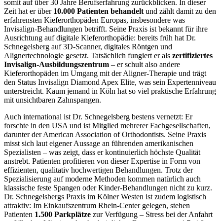
somit auf über 30 Jahre Berufserfahrung zurückblicken. In dieser
Zeit hat er über
10.000 Patienten behandelt
und zählt damit zu den
erfahrensten Kieferorthopäden Europas, insbesondere was
Invisalign-Behandlungen betrifft. Seine Praxis ist bekannt für ihre
Ausrichtung auf digitale Kieferorthopädie: bereits früh hat Dr.
Schnegelsberg auf 3D-Scanner, digitales Röntgen und
Alignertechnologie gesetzt. Tatsächlich fungiert er als
zertifiziertes
Invisalign-Ausbildungszentrum
– er schult also andere
Kieferorthopäden im Umgang mit der Aligner-Therapie und trägt
den Status Invisalign Diamond Apex Elite, was sein Expertenniveau
unterstreicht. Kaum jemand in Köln hat so viel praktische Erfahrung
mit unsichtbaren Zahnspangen.
Auch international ist Dr. Schnegelsberg bestens vernetzt: Er
forschte in den USA und ist Mitglied mehrerer Fachgesellschaften,
darunter der American Association of Orthodontists. Seine Praxis
misst sich laut eigener Aussage an führenden amerikanischen
Spezialisten – was zeigt, dass er kontinuierlich höchste Qualität
anstrebt. Patienten profitieren von dieser Expertise in Form von
effizienten, qualitativ hochwertigen Behandlungen. Trotz der
Spezialisierung auf moderne Methoden kommen natürlich auch
klassische feste Spangen oder Kinder-Behandlungen nicht zu kurz.
Dr. Schnegelsbergs Praxis im Kölner Westen ist zudem logistisch
attraktiv: Im Einkaufszentrum Rhein-Center gelegen, stehen
Patienten
1.500 Parkplätze
zur Verfügung – Stress bei der Anfahrt