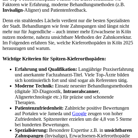
Faktoren wie Erfahrung, moderne Behandlungsmethoden (z.B.
Invisalign
-Aligner) und Patientenfeedback.
Denn ein strahlendes Lächeln verdient nur die besten Spezialisten
der Stadt. Behandlungen wie feste Zahnspangen sind längst nicht
mehr nur für Jugendliche – auch immer mehr Erwachsene in Köln
nutzen moderne, nahezu unsichtbare Methoden der Zahnkorrektur.
Im Folgenden erfahren Sie, welche Kieferorthopäden in Köln 2025
herausragen und warum.
Wichtige Kriterien für Spitzen-Kieferorthopäden:
Erfahrung und Qualifikation:
Langjährige Praxiserfahrung
und anerkannte Fachzahnarzt-Titel. Viele Top-Ärzte bilden
sich kontinuierlich fort und sind sogar als Referenten tätig.
Moderne Technik:
Einsatz neuester Behandlungsmethoden
(digitale 3D-Diagnostik,
Intraoralscanner
,
Alignertechnologie etc.) für präzise und schonende
Therapien.
Patientenzufriedenheit:
Zahlreiche positive Bewertungen
auf Portalen wie Jameda und
Google
zeugen von hoher
Zufriedenheit. Spitzenreiter erzielen um die 4,8 von 5 Sterne
bei hunderten Bewertungen.
Spezialisierung:
Besondere Expertise z.B. in
unsichtbaren
Zahnspangen
(Invisalign), Erwachsenen-Kieferorthopädie