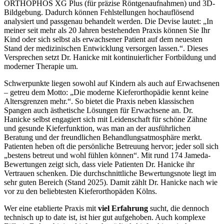
ORTHOPHOS XG Plus (für präzise Röntgenaufnahmen) und 3D-
Bildgebung. Dadurch können Fehlstellungen hochauflösend
analysiert und passgenau behandelt werden. Die Devise lautet: „In
meiner seit mehr als 20 Jahren bestehenden Praxis können Sie Ihr
Kind oder sich selbst als erwachsener Patient auf dem neuesten
Stand der medizinischen Entwicklung versorgen lassen.“. Dieses
Versprechen setzt Dr. Hanicke mit kontinuierlicher Fortbildung und
moderner Therapie um.
Schwerpunkte liegen sowohl auf Kindern als auch auf Erwachsenen
– getreu dem Motto: „Die moderne Kieferorthopädie kennt keine
Altersgrenzen mehr.“. So bietet die Praxis neben klassischen
Spangen auch ästhetische Lösungen für Erwachsene an. Dr.
Hanicke selbst engagiert sich mit Leidenschaft für schöne Zähne
und gesunde Kieferfunktion, was man an der ausführlichen
Beratung und der freundlichen Behandlungsatmosphäre merkt.
Patienten heben oft die persönliche Betreuung hervor; jeder soll sich
„bestens betreut und wohl fühlen können“. Mit rund 174 Jameda-
Bewertungen zeigt sich, dass viele Patienten Dr. Hanicke ihr
Vertrauen schenken. Die durchschnittliche Bewertungsnote liegt im
sehr guten Bereich (Stand 2025). Damit zählt Dr. Hanicke nach wie
vor zu den beliebtesten Kieferorthopäden Kölns.
Wer eine etablierte Praxis mit
viel Erfahrung
sucht, die dennoch
technisch up to date ist, ist hier gut aufgehoben. Auch komplexe