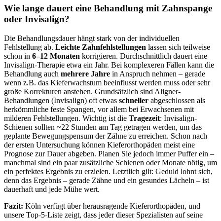
Wie lange dauert eine Behandlung mit Zahnspange
oder Invisalign?
Die Behandlungsdauer hängt stark von der individuellen
Fehlstellung ab.
Leichte Zahnfehlstellungen
lassen sich teilweise
schon in
6–12 Monaten
korrigieren. Durchschnittlich dauert eine
Invisalign-Therapie etwa ein Jahr. Bei komplexeren Fällen kann die
Behandlung auch
mehrere Jahre
in Anspruch nehmen – gerade
wenn z.B. das Kieferwachstum beeinflusst werden muss oder sehr
große Korrekturen anstehen. Grundsätzlich sind Aligner-
Behandlungen (Invisalign) oft etwas
schneller
abgeschlossen als
herkömmliche feste Spangen, vor allem bei Erwachsenen mit
milderen Fehlstellungen. Wichtig ist die
Tragezeit
: Invisalign-
Schienen sollten ~22 Stunden am Tag getragen werden, um das
geplante Bewegungspensum der Zähne zu erreichen. Schon nach
der ersten Untersuchung können Kieferorthopäden meist eine
Prognose zur Dauer abgeben. Planen Sie jedoch immer Puffer ein –
manchmal sind ein paar zusätzliche Schienen oder Monate nötig, um
ein perfektes Ergebnis zu erzielen. Letztlich gilt: Geduld lohnt sich,
denn das Ergebnis – gerade Zähne und ein gesundes Lächeln – ist
dauerhaft und jede Mühe wert.
Fazit:
Köln verfügt über herausragende Kieferorthopäden, und
unsere Top-5-Liste zeigt, dass jeder dieser Spezialisten auf seine