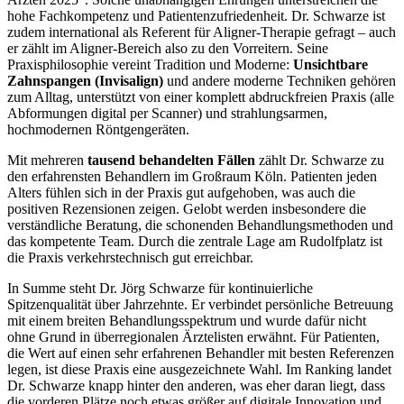
hohe Fachkompetenz und Patientenzufriedenheit. Dr. Schwarze ist
zudem international als Referent für Aligner-Therapie gefragt – auch
er zählt im Aligner-Bereich also zu den Vorreitern. Seine
Praxisphilosophie vereint Tradition und Moderne:
Unsichtbare
Zahnspangen (Invisalign)
und andere moderne Techniken gehören
zum Alltag, unterstützt von einer komplett abdruckfreien Praxis (alle
Abformungen digital per Scanner) und strahlungsarmen,
hochmodernen Röntgengeräten.
Mit mehreren
tausend behandelten Fällen
zählt Dr. Schwarze zu
den erfahrensten Behandlern im Großraum Köln. Patienten jeden
Alters fühlen sich in der Praxis gut aufgehoben, was auch die
positiven Rezensionen zeigen. Gelobt werden insbesondere die
verständliche Beratung, die schonenden Behandlungsmethoden und
das kompetente Team. Durch die zentrale Lage am Rudolfplatz ist
die Praxis verkehrstechnisch gut erreichbar.
In Summe steht Dr. Jörg Schwarze für kontinuierliche
Spitzenqualität über Jahrzehnte. Er verbindet persönliche Betreuung
mit einem breiten Behandlungsspektrum und wurde dafür nicht
ohne Grund in überregionalen Ärztelisten erwähnt. Für Patienten,
die Wert auf einen sehr erfahrenen Behandler mit besten Referenzen
legen, ist diese Praxis eine ausgezeichnete Wahl. Im Ranking landet
Dr. Schwarze knapp hinter den anderen, was eher daran liegt, dass
die vorderen Plätze noch etwas größer auf digitale Innovation und