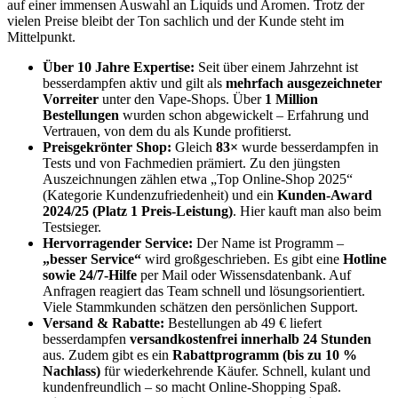
auf einer immensen Auswahl an Liquids und Aromen. Trotz der
vielen Preise bleibt der Ton sachlich und der Kunde steht im
Mittelpunkt.
Über 10 Jahre Expertise:
Seit über einem Jahrzehnt ist
besserdampfen aktiv und gilt als
mehrfach ausgezeichneter
Vorreiter
unter den Vape-Shops. Über
1 Million
Bestellungen
wurden schon abgewickelt – Erfahrung und
Vertrauen, von dem du als Kunde profitierst.
Preisgekrönter Shop:
Gleich
83×
wurde besserdampfen in
Tests und von Fachmedien prämiert. Zu den jüngsten
Auszeichnungen zählen etwa „Top Online-Shop 2025“
(Kategorie Kundenzufriedenheit) und ein
Kunden-Award
2024/25 (Platz 1 Preis-Leistung)
. Hier kauft man also beim
Testsieger.
Hervorragender Service:
Der Name ist Programm –
„besser Service“
wird großgeschrieben. Es gibt eine
Hotline
sowie 24/7-Hilfe
per Mail oder Wissensdatenbank. Auf
Anfragen reagiert das Team schnell und lösungsorientiert.
Viele Stammkunden schätzen den persönlichen Support.
Versand & Rabatte:
Bestellungen ab 49 € liefert
besserdampfen
versandkostenfrei innerhalb 24 Stunden
aus. Zudem gibt es ein
Rabattprogramm (bis zu 10 %
Nachlass)
für wiederkehrende Käufer. Schnell, kulant und
kundenfreundlich – so macht Online-Shopping Spaß.