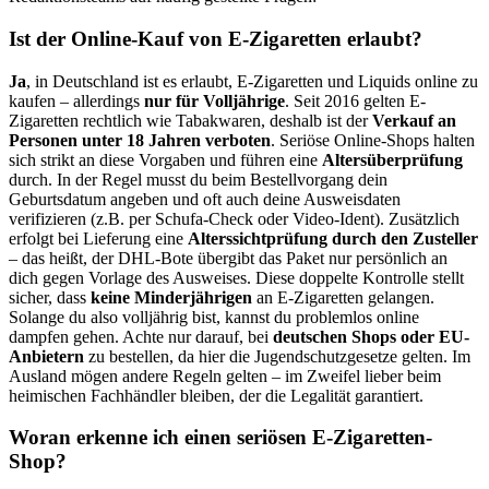
Ist der Online-Kauf von E-Zigaretten erlaubt?
Ja
, in Deutschland ist es erlaubt, E-Zigaretten und Liquids online zu
kaufen – allerdings
nur für Volljährige
. Seit 2016 gelten E-
Zigaretten rechtlich wie Tabakwaren, deshalb ist der
Verkauf an
Personen unter 18 Jahren verboten
. Seriöse Online-Shops halten
sich strikt an diese Vorgaben und führen eine
Altersüberprüfung
durch. In der Regel musst du beim Bestellvorgang dein
Geburtsdatum angeben und oft auch deine Ausweisdaten
verifizieren (z.B. per Schufa-Check oder Video-Ident). Zusätzlich
erfolgt bei Lieferung eine
Alterssichtprüfung durch den Zusteller
– das heißt, der DHL-Bote übergibt das Paket nur persönlich an
dich gegen Vorlage des Ausweises. Diese doppelte Kontrolle stellt
sicher, dass
keine Minderjährigen
an E-Zigaretten gelangen.
Solange du also volljährig bist, kannst du problemlos online
dampfen gehen. Achte nur darauf, bei
deutschen Shops oder EU-
Anbietern
zu bestellen, da hier die Jugendschutzgesetze gelten. Im
Ausland mögen andere Regeln gelten – im Zweifel lieber beim
heimischen Fachhändler bleiben, der die Legalität garantiert.
Woran erkenne ich einen seriösen E-Zigaretten-
Shop?