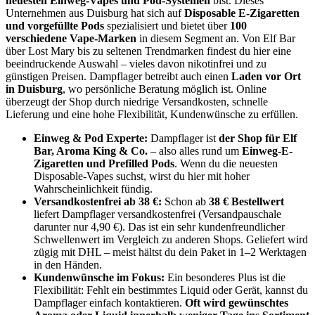
neuesten Einweg-Vapes und Pod-Systemen
bist. Dieses
Unternehmen aus Duisburg hat sich auf
Disposable E-Zigaretten
und vorgefüllte Pods
spezialisiert und bietet über
100
verschiedene Vape-Marken
in diesem Segment an. Von Elf Bar
über Lost Mary bis zu seltenen Trendmarken findest du hier eine
beeindruckende Auswahl – vieles davon nikotinfrei und zu
günstigen Preisen. Dampflager betreibt auch einen
Laden vor Ort
in Duisburg
, wo persönliche Beratung möglich ist. Online
überzeugt der Shop durch niedrige Versandkosten, schnelle
Lieferung und eine hohe Flexibilität, Kundenwünsche zu erfüllen.
Einweg & Pod Experte:
Dampflager ist
der Shop für Elf
Bar, Aroma King & Co.
– also alles rund um
Einweg-E-
Zigaretten und Prefilled Pods
. Wenn du die neuesten
Disposable-Vapes suchst, wirst du hier mit hoher
Wahrscheinlichkeit fündig.
Versandkostenfrei ab 38 €:
Schon ab
38 € Bestellwert
liefert Dampflager versandkostenfrei (Versandpauschale
darunter nur 4,90 €). Das ist ein sehr kundenfreundlicher
Schwellenwert im Vergleich zu anderen Shops. Geliefert wird
zügig mit DHL – meist hältst du dein Paket in 1–2 Werktagen
in den Händen.
Kundenwünsche im Fokus:
Ein besonderes Plus ist die
Flexibilität: Fehlt ein bestimmtes Liquid oder Gerät, kannst du
Dampflager einfach kontaktieren.
Oft wird gewünschtes