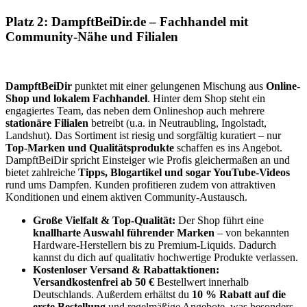
Platz 2: DampftBeiDir.de – Fachhandel mit
Community-Nähe und Filialen
DampftBeiDir
punktet mit einer gelungenen Mischung aus
Online-
Shop und lokalem Fachhandel
. Hinter dem Shop steht ein
engagiertes Team, das neben dem Onlineshop auch mehrere
stationäre Filialen
betreibt (u.a. in Neutraubling, Ingolstadt,
Landshut). Das Sortiment ist riesig und sorgfältig kuratiert – nur
Top-Marken und Qualitätsprodukte
schaffen es ins Angebot.
DampftBeiDir spricht Einsteiger wie Profis gleichermaßen an und
bietet zahlreiche
Tipps, Blogartikel und sogar YouTube-Videos
rund ums Dampfen. Kunden profitieren zudem von attraktiven
Konditionen und einem aktiven Community-Austausch.
Große Vielfalt & Top-Qualität:
Der Shop führt eine
knallharte Auswahl führender Marken
– von bekannten
Hardware-Herstellern bis zu Premium-Liquids. Dadurch
kannst du dich auf qualitativ hochwertige Produkte verlassen.
Kostenloser Versand & Rabattaktionen:
Versandkostenfrei ab 50 €
Bestellwert innerhalb
Deutschlands. Außerdem erhältst du
10 % Rabatt auf die
erste Bestellung
und regelmäßige Angebote, was besonders