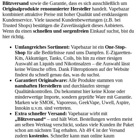
Blitzversand
sowie die Garantie, dass es sich ausschließlich um
Originalprodukte renommierter Hersteller
handelt. Vapebazar
kombiniert attraktive Preise mit hoher Qualität und erstklassigem
Kundenservice. Viele tausend Kundenbewertungen (z.B. bei
Trusted Shops) bestätigen die Zuverlässigkeit dieses Anbieters.
Wenn du einen
schnellen und sorgenfreien
Einkauf suchst, bist du
hier richtig.
Umfangreiches Sortiment:
Vapebazar ist ein
One-Stop-
Shop
für alle Bedürfnisse rund ums Dampfen. E-Zigaretten-
Kits, Akkuträger, Tanks, Coils, bis hin zu einer riesigen
Auswahl an Liquids und Nikotinsalzen – die Auswahl lässt
keine Wünsche offen. Dank Filteroptionen auf der Website
findest du schnell genau das, was du suchst.
Garantiert Originalware:
Alle Produkte stammen von
namhaften Herstellern
und durchlaufen strenge
Qualitätskontrollen. Du bekommst hier keine Klone oder
minderwertige Importe, sondern geprüfte Ware mit Garantie.
Marken wie SMOK, Vaporesso, GeekVape, Uwell, Aspire,
Innokin u.v.m. sind vertreten.
Extra schneller Versand:
Vapebazar wirbt mit
„Blitzversand“
– und hält Wort. Bestellungen werden meist
am selben Werktag verschickt, sodass viele Kunden ihr Paket
schon am nächsten Tag erhalten. Ab 49 € ist der Versand
zudem
kostenlos
. Schneller kann man online kaum