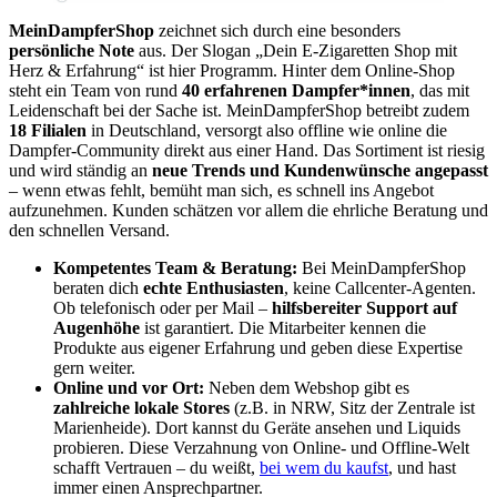
MeinDampferShop
zeichnet sich durch eine besonders
persönliche Note
aus. Der Slogan „Dein E-Zigaretten Shop mit
Herz & Erfahrung“ ist hier Programm. Hinter dem Online-Shop
steht ein Team von rund
40 erfahrenen Dampfer*innen
, das mit
Leidenschaft bei der Sache ist. MeinDampferShop betreibt zudem
18 Filialen
in Deutschland, versorgt also offline wie online die
Dampfer-Community direkt aus einer Hand. Das Sortiment ist riesig
und wird ständig an
neue Trends und Kundenwünsche angepasst
– wenn etwas fehlt, bemüht man sich, es schnell ins Angebot
aufzunehmen. Kunden schätzen vor allem die ehrliche Beratung und
den schnellen Versand.
Kompetentes Team & Beratung:
Bei MeinDampferShop
beraten dich
echte Enthusiasten
, keine Callcenter-Agenten.
Ob telefonisch oder per Mail –
hilfsbereiter Support auf
Augenhöhe
ist garantiert. Die Mitarbeiter kennen die
Produkte aus eigener Erfahrung und geben diese Expertise
gern weiter.
Online und vor Ort:
Neben dem Webshop gibt es
zahlreiche lokale Stores
(z.B. in NRW, Sitz der Zentrale ist
Marienheide). Dort kannst du Geräte ansehen und Liquids
probieren. Diese Verzahnung von Online- und Offline-Welt
schafft Vertrauen – du weißt,
bei wem du kaufst
, und hast
immer einen Ansprechpartner.