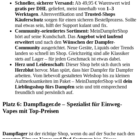
Schneller, sicherer Versand:
Ab 49,95 € Warenwert wird
gratis per DHL
geliefert, meist innerhalb von
1–3
Werktagen
. Altersverifikation und
Trusted-Shops
Käuferschutz
sorgen für einen sicheren Bestellprozess. Sollte
mal etwas sein, hilft der Support kulant und fix.
Community-orientiertes Sortiment:
MeinDampferShop
hört auf seine Kundschaft. Das
Angebot wird laufend
erweitert
und nach den
Wünschen der Dampfer-
Community
ausgerichtet. Neue Geräte, Liquids oder Trends
landen so schnell im Shop. Gleichzeitig sind alle Klassiker
stets auf Lager – für jeden Geschmack ist etwas dabei.
Herz und Leidenschaft:
Dieser Shop hebt sich durch sein
Herzblut
hervor. Man spürt, dass hier Dampfer für Dampfer
arbeiten. Vom liebevoll gestalteten Webshop bis zu kleinen
Aufmerksamkeiten im Paket – MeinDampferShop will
dein
Lieblingsshop fürs Dampfen
sein und tritt entsprechend
freundlich und persönlich auf.
Platz 6: Dampflager.de – Spezialist für Einweg-
Vapes mit Top-Preisen
Dampflager
ist der richtige Shop, wenn du auf der Suche nach den