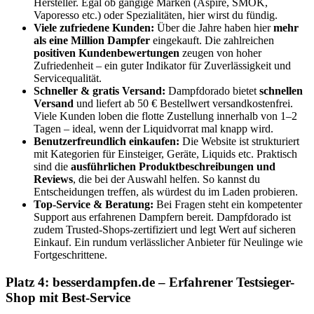
Hersteller. Egal ob gängige Marken (Aspire, SMOK,
Vaporesso etc.) oder Spezialitäten, hier wirst du fündig.
Viele zufriedene Kunden:
Über die Jahre haben hier
mehr
als eine Million Dampfer
eingekauft. Die zahlreichen
positiven Kundenbewertungen
zeugen von hoher
Zufriedenheit – ein guter Indikator für Zuverlässigkeit und
Servicequalität.
Schneller & gratis Versand:
Dampfdorado bietet
schnellen
Versand
und liefert ab 50 € Bestellwert versandkostenfrei.
Viele Kunden loben die flotte Zustellung innerhalb von 1–2
Tagen – ideal, wenn der Liquidvorrat mal knapp wird.
Benutzerfreundlich einkaufen:
Die Website ist strukturiert
mit Kategorien für Einsteiger, Geräte, Liquids etc. Praktisch
sind die
ausführlichen Produktbeschreibungen und
Reviews
, die bei der Auswahl helfen. So kannst du
Entscheidungen treffen, als würdest du im Laden probieren.
Top-Service & Beratung:
Bei Fragen steht ein kompetenter
Support aus erfahrenen Dampfern bereit. Dampfdorado ist
zudem Trusted-Shops-zertifiziert und legt Wert auf sicheren
Einkauf. Ein rundum verlässlicher Anbieter für Neulinge wie
Fortgeschrittene.
Platz 4: besserdampfen.de – Erfahrener Testsieger-
Shop mit Best-Service