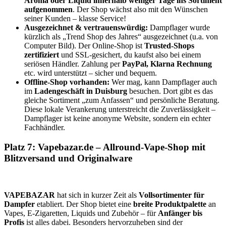
Aroma oder Liquid innerhalb weniger Tage ins Sortiment
aufgenommen
. Der Shop wächst also mit den Wünschen
seiner Kunden – klasse Service!
Ausgezeichnet & vertrauenswürdig:
Dampflager wurde
kürzlich als „Trend Shop des Jahres“ ausgezeichnet (u.a. von
Computer Bild). Der Online-Shop ist
Trusted-Shops
zertifiziert
und SSL-gesichert, du kaufst also bei einem
seriösen Händler. Zahlung per
PayPal, Klarna Rechnung
etc. wird unterstützt – sicher und bequem.
Offline-Shop vorhanden:
Wer mag, kann Dampflager auch
im
Ladengeschäft in Duisburg
besuchen. Dort gibt es das
gleiche Sortiment „zum Anfassen“ und persönliche Beratung.
Diese lokale Verankerung unterstreicht die Zuverlässigkeit –
Dampflager ist keine anonyme Website, sondern ein echter
Fachhändler.
Platz 7: Vapebazar.de – Allround-Vape-Shop mit
Blitzversand und Originalware
VAPEBAZAR
hat sich in kurzer Zeit als
Vollsortimenter für
Dampfer
etabliert. Der Shop bietet eine
breite Produktpalette
an
Vapes, E-Zigaretten, Liquids und Zubehör – für
Anfänger bis
Profis
ist alles dabei. Besonders hervorzuheben sind der