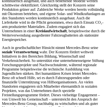
kontinuierlich ausgebaut, und auch bestehende Modelle werden
schrittweise elektrifiziert. Gleichzeitig stellt der Konzern seine
Produktion grüner auf: Zahlreiche Werke werden bereits vollständig
mit Ökostrom betrieben, und eigene Solar- und Windkraftanlagen an
den Standorten werden kontinuierlich ausgebaut. Auch die
Lieferkette wird in die Pflicht genommen, etwa durch Einsatz CO₂-
arm produzierter Materialien. Zudem engagiert sich das
Unternehmen in einer
Kreislaufwirtschaft
, beispielsweise durch die
Weiterverwendung ausgedienter Fahrzeugbatterien als stationäre
Energiespeicher.
Auch in gesellschaftlicher Hinsicht nimmt Mercedes-Benz seine
soziale Verantwortung
wahr. Der Konzern fördert weltweit
Initiativen in den Bereichen Bildung, Wissenschaft und
Verkehrssicherheit. So unterstützt eine unternehmenseigene Stiftung
Forschungsprojekte und Nachwuchstalente, während regionale
Programme beispielsweise die technische Ausbildung von
Jugendlichen stärken. Bei humanitären Krisen leistet Mercedes-
Benz oft schnell Hilfe, sei es durch Fahrzeugspenden oder
finanzielle Unterstützung von Hilfsorganisationen. An vielen
Standorten engagieren sich Mitarbeiter ehrenamtlich in sozialen
Projekten, was das Unternehmen durch spezielle
Freistellungsprogramme fördert. Dieses vielseitige Engagement –
von Umwelt bis Gemeinschaft – unterstreicht den Anspruch der
Mercedes-Benz Group, nachhaltig zu wirtschaften und als guter