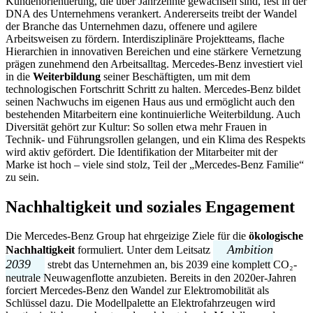
Kundenorientierung, die über Jahrzehnte gewachsen sind, fest in der
DNA des Unternehmens verankert. Andererseits treibt der Wandel
der Branche das Unternehmen dazu, offenere und agilere
Arbeitsweisen zu fördern. Interdisziplinäre Projektteams, flache
Hierarchien in innovativen Bereichen und eine stärkere Vernetzung
prägen zunehmend den Arbeitsalltag. Mercedes-Benz investiert viel
in die
Weiterbildung
seiner Beschäftigten, um mit dem
technologischen Fortschritt Schritt zu halten. Mercedes-Benz bildet
seinen Nachwuchs im eigenen Haus aus und ermöglicht auch den
bestehenden Mitarbeitern eine kontinuierliche Weiterbildung. Auch
Diversität gehört zur Kultur: So sollen etwa mehr Frauen in
Technik- und Führungsrollen gelangen, und ein Klima des Respekts
wird aktiv gefördert. Die Identifikation der Mitarbeiter mit der
Marke ist hoch – viele sind stolz, Teil der „Mercedes-Benz Familie“
zu sein.
Nachhaltigkeit und soziales Engagement
Die Mercedes-Benz Group hat ehrgeizige Ziele für die
ökologische
Ambition
Nachhaltigkeit
formuliert. Unter dem Leitsatz
2039
strebt das Unternehmen an, bis 2039 eine komplett CO₂-
neutrale Neuwagenflotte anzubieten. Bereits in den 2020er-Jahren
forciert Mercedes-Benz den Wandel zur Elektromobilität als
Schlüssel dazu. Die Modellpalette an Elektrofahrzeugen wird