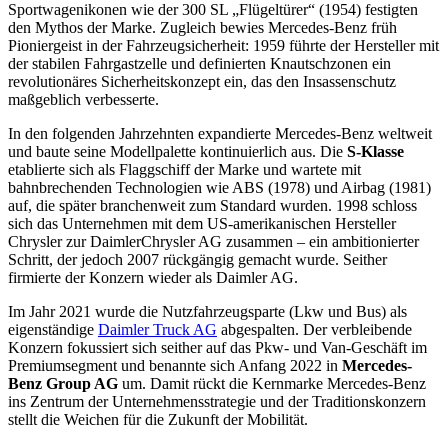
Sportwagenikonen wie der 300 SL „Flügeltürer“ (1954) festigten
den Mythos der Marke. Zugleich bewies Mercedes-Benz früh
Pioniergeist in der Fahrzeugsicherheit: 1959 führte der Hersteller mit
der stabilen Fahrgastzelle und definierten Knautschzonen ein
revolutionäres Sicherheitskonzept ein, das den Insassenschutz
maßgeblich verbesserte.
In den folgenden Jahrzehnten expandierte Mercedes-Benz weltweit
und baute seine Modellpalette kontinuierlich aus. Die
S-Klasse
etablierte sich als Flaggschiff der Marke und wartete mit
bahnbrechenden Technologien wie ABS (1978) und Airbag (1981)
auf, die später branchenweit zum Standard wurden. 1998 schloss
sich das Unternehmen mit dem US-amerikanischen Hersteller
Chrysler zur DaimlerChrysler AG zusammen – ein ambitionierter
Schritt, der jedoch 2007 rückgängig gemacht wurde. Seither
firmierte der Konzern wieder als Daimler AG.
Im Jahr 2021 wurde die Nutzfahrzeugsparte (Lkw und Bus) als
eigenständige
Daimler Truck AG
abgespalten. Der verbleibende
Konzern fokussiert sich seither auf das Pkw- und Van-Geschäft im
Premiumsegment und benannte sich Anfang 2022 in
Mercedes-
Benz Group AG
um. Damit rückt die Kernmarke Mercedes-Benz
ins Zentrum der Unternehmensstrategie und der Traditionskonzern
stellt die Weichen für die Zukunft der Mobilität.