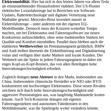
Elektromobilität
. Hier hat sich in den letzten Jahren vor allem Tesla
als ernstzunehmender Herausforderer etabliert. Der US-Pionier
elektrischer Luxusfahrzeuge hat in Bereichen wie Software-
Updates, Batterietechnologie und digitaler Vernetzung neue
Maßstäbe gesetzt. Mercedes-Benz investiert massiv in
Elektrofahrzeuge – unter anderem mit der eigenen EQ-
Modellfamilie. Dennoch muss der Konzern weiterhin Tempo
machen, um bei Elektroautos und Fahrzeugsoftware zur neuen
Konkurrenz aufzuschließen, ohne seine traditionellen Stärken bei
Qualität und Komfort einzubüßen. Parallel dazu bleiben auch die
etablierten
Wettbewerber
im Premiumsegment gefährlich. BMW
und Audi treiben ihrerseits die Elektrifizierung und Digitalisierung
voran und verfügen über starke Marken und loyale Kunden. Der
Wettstreit um die Spitze in jedem Fahrzeugsegment ist daher ein
enges Kopf-an-Kopf-Rennen, das von allen Beteiligten hohe
Innovationsgeschwindigkeit erfordert.
Zugleich drängen
neue Akteure
in den Markt, insbesondere aus
China. Insbesondere chinesische Hersteller wie NIO oder BYD
konkurrieren mit hochwertigen Elektroautos. Diese neuen Rivalen
zeichnen sich durch hohe Innovationsgeschwindigkeit und
aggressive Preisstrategien aus, was langfristig Marktanteile kosten
könnte. Auch Tech-Konzerne drängen mit eigenen
Fahrzeugprojekten und autonomen Fahrdiensten in den
Mobilitätsmarkt, was die Spielregeln weiter verändern könnte.