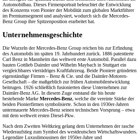
Automobilbau. Dieses Firmenportrait beleuchtet die Entwicklung
des Konzerns vom Pionier der Mobilität zum globalen Marktführer
im Premiumsegment und analysiert, wodurch sich die Mercedes-
Benz Group ihre Spitzenposition erarbeitet hat.
Unternehmensgeschichte
Die Wurzeln der Mercedes-Benz Group reichen bis zur Erfindung
des Automobils im späten 19. Jahrhundert zurück. 1886 patentierte
Carl Benz in Mannheim das weltweit erste Automobil. Parallel dazu
bauten Gottlieb Daimler und Wilhelm Maybach in Stuttgart ein
vergleichbares vierrädriges Kraftfahrzeug. Beide Pioniere gründeten
eigenständige Firmen – Benz & Cie. und die Daimler-Motoren-
Gesellschaft – die maßgeblich zur frühen Automobilentwicklung
beitrugen. 1926 schließlich fusionierten diese Unternehmen zur
Daimler-Benz AG. In diesem Zuge entstand die bis heute
bestehende Marke
Mercedes-Benz
, welche die vereinte Stärke der
beiden Pionierfirmen symbolisierte. Schon in den 1930er-Jahren
untermauerte Mercedes-Benz seinen technischen Vorsprung – etwa
mit dem weltweit ersten Diesel-Pkw.
Nach dem Zweiten Weltkrieg gelang dem Unternehmen der rasche
Wiederaufstieg zum Symbol des westdeutschen Wirtschaftswunders.
Legendäre Luxuslimousinen der 1950er-Jahre und