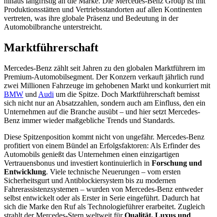
hinaus langfristig an die Marke. Die Mercedes-Benz Group ist mit
Produktionsstätten und Vertriebsstandorten auf allen Kontinenten
vertreten, was ihre globale Präsenz und Bedeutung in der
Automobilbranche unterstreicht.
Marktführerschaft
Mercedes-Benz zählt seit Jahren zu den globalen Marktführern im
Premium-Automobilsegment. Der Konzern verkauft jährlich rund
zwei Millionen Fahrzeuge im gehobenen Markt und konkurriert mit
BMW
und
Audi
um die Spitze. Doch Marktführerschaft bemisst
sich nicht nur an Absatzzahlen, sondern auch am Einfluss, den ein
Unternehmen auf die Branche ausübt – und hier setzt Mercedes-
Benz immer wieder maßgebliche Trends und Standards.
Diese Spitzenposition kommt nicht von ungefähr. Mercedes-Benz
profitiert von einem Bündel an Erfolgsfaktoren: Als Erfinder des
Automobils genießt das Unternehmen einen einzigartigen
Vertrauensbonus und investiert kontinuierlich in
Forschung und
Entwicklung
. Viele technische Neuerungen – vom ersten
Sicherheitsgurt und Antiblockiersystem bis zu modernen
Fahrerassistenzsystemen – wurden von Mercedes-Benz entweder
selbst entwickelt oder als Erster in Serie eingeführt. Dadurch hat
sich die Marke den Ruf als Technologieführer erarbeitet. Zugleich
strahlt der Mercedes-Stern weltweit für
Qualität, Luxus und