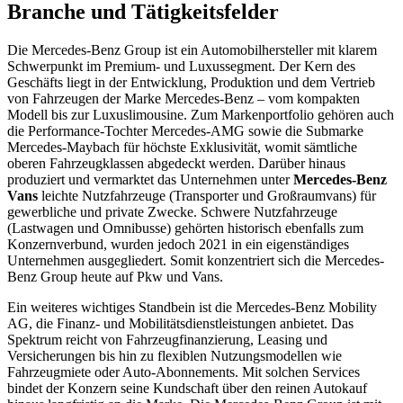
Branche und Tätigkeitsfelder
Die Mercedes-Benz Group ist ein Automobilhersteller mit klarem
Schwerpunkt im Premium- und Luxussegment. Der Kern des
Geschäfts liegt in der Entwicklung, Produktion und dem Vertrieb
von Fahrzeugen der Marke Mercedes-Benz – vom kompakten
Modell bis zur Luxuslimousine. Zum Markenportfolio gehören auch
die Performance-Tochter Mercedes-AMG sowie die Submarke
Mercedes-Maybach für höchste Exklusivität, womit sämtliche
oberen Fahrzeugklassen abgedeckt werden. Darüber hinaus
produziert und vermarktet das Unternehmen unter
Mercedes-Benz
Vans
leichte Nutzfahrzeuge (Transporter und Großraumvans) für
gewerbliche und private Zwecke. Schwere Nutzfahrzeuge
(Lastwagen und Omnibusse) gehörten historisch ebenfalls zum
Konzernverbund, wurden jedoch 2021 in ein eigenständiges
Unternehmen ausgegliedert. Somit konzentriert sich die Mercedes-
Benz Group heute auf Pkw und Vans.
Ein weiteres wichtiges Standbein ist die Mercedes-Benz Mobility
AG, die Finanz- und Mobilitätsdienstleistungen anbietet. Das
Spektrum reicht von Fahrzeugfinanzierung, Leasing und
Versicherungen bis hin zu flexiblen Nutzungsmodellen wie
Fahrzeugmiete oder Auto-Abonnements. Mit solchen Services
bindet der Konzern seine Kundschaft über den reinen Autokauf