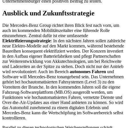
Unternehmensbürger einen positiven Beitrag zu leisten.
Ausblick und Zukunftsstrategie
Die Mercedes-Benz Group richtet ihren Blick fest nach vorn, um
auch im kommenden Mobilitätszeitalter eine führende Rolle
einzunehmen. Zentral dafür ist eine umfassende
Elektrifizierungsstrategie
: In den nächsten Jahren sollen zahlreiche
neue Elektro-Modelle auf den Markt kommen, während bestehende
Baureihen konsequent elektrifiziert werden. Der Konzern investiert
in den Aufbau eigener Batteriefabriken und pflegt Partnerschaften
zur Weiterentwicklung von Akkutechnologien, um bei Reichweite
und Ladezeiten an der Spitze zu stehen. Doch nicht nur der Antrieb
wird revolutioniert: Auch im Bereich
autonomes Fahren
und
Software will Mercedes-Benz tonangebend sein. Das Unternehmen
gehört bei hochautomatisierten Fahrsystemen (Level 3) zu den
Vorreitern der Branche. In den kommenden Jahren soll die eigene
Fahrzeug-Softwareplattform (MB.OS) ausgerollt werden, um
Funktionen wie hochautomatisiertes Fahren, vernetzte Dienste und
Over-the-Air-Updates aus einer Hand anbieten zu können. So wird
das Automobil zunehmend zu einem digitalen Erlebnis und
Mercedes-Benz kann die Wertschöpfung im Softwarebereich selbst
kontrollieren.
Parallel zu diesen technologischen Weichenstellungen schärft