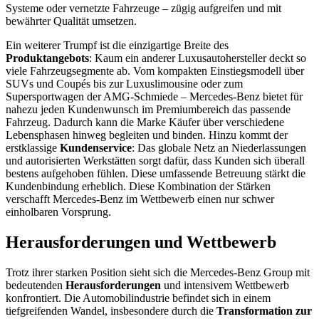
Systeme oder vernetzte Fahrzeuge – zügig aufgreifen und mit
bewährter Qualität umsetzen.
Ein weiterer Trumpf ist die einzigartige Breite des
Produktangebots
: Kaum ein anderer Luxusautohersteller deckt so
viele Fahrzeugsegmente ab. Vom kompakten Einstiegsmodell über
SUVs und Coupés bis zur Luxuslimousine oder zum
Supersportwagen der AMG-Schmiede – Mercedes-Benz bietet für
nahezu jeden Kundenwunsch im Premiumbereich das passende
Fahrzeug. Dadurch kann die Marke Käufer über verschiedene
Lebensphasen hinweg begleiten und binden. Hinzu kommt der
erstklassige
Kundenservice
: Das globale Netz an Niederlassungen
und autorisierten Werkstätten sorgt dafür, dass Kunden sich überall
bestens aufgehoben fühlen. Diese umfassende Betreuung stärkt die
Kundenbindung erheblich. Diese Kombination der Stärken
verschafft Mercedes-Benz im Wettbewerb einen nur schwer
einholbaren Vorsprung.
Herausforderungen und Wettbewerb
Trotz ihrer starken Position sieht sich die Mercedes-Benz Group mit
bedeutenden
Herausforderungen
und intensivem Wettbewerb
konfrontiert. Die Automobilindustrie befindet sich in einem
tiefgreifenden Wandel, insbesondere durch die
Transformation zur