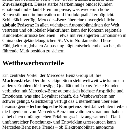
Zuverlässigkeit
. Dieses starke Markenimage bindet Kunden
emotional und erlaubt Premiumpreise, was wiederum hohe
Reinvestitionen in Innovation und Produktqualität ermöglicht.
Schließlich verfügt Mercedes-Benz über eine unvergleichliche
globale Präsenz
: In allen wichtigen Automobilmärkten der Welt
vertreten und oft lokaler Marktführer, kann der Konzern regionale
Kundenbedürfnisse bedienen – etwa mit verlängerten Limousinen in
China oder geländetauglichen SUVs in Nordamerika. Diese
Fähigkeit zur globalen Anpassung trägt entscheidend dazu bei, die
führende Marktposition zu sichern.
Wettbewerbsvorteile
Ein zentraler Vorteil der Mercedes-Benz Group ist ihre
Markenstärke
: Der dreizackige Stern steht weltweit wie kaum ein
anderes Emblem für Prestige, Qualität und Luxus. Viele Kunden
verbinden mit Mercedes-Benz automatisch höchste Ansprüche und
Emotionen, was eine Loyalität schafft, die Wettbewerbern nur
schwer gelingt. Gleichzeitig verfügt das Unternehmen über eine
herausragende
technologische Kompetenz
. Seit Jahrzehnten treiben
die Ingenieure von Mercedes-Benz Innovationen voran und haben
dabei einen umfangreichen Erfahrungsschatz angesammelt. Dank
umfangreicher Forschungs- und Entwicklungsressourcen kann
Mercedes-Benz neue Trends – ob Elektromobilität, autonome