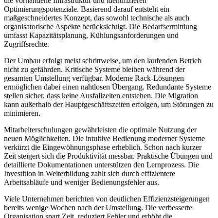
die vorhandene Infrastruktur und identifizieren
Optimierungspotenziale. Basierend darauf entsteht ein
maßgeschneidertes Konzept, das sowohl technische als auch
organisatorische Aspekte berücksichtigt. Die Bedarfsermittlung
umfasst Kapazitätsplanung, Kühlungsanforderungen und
Zugriffsrechte.
Der Umbau erfolgt meist schrittweise, um den laufenden Betrieb
nicht zu gefährden. Kritische Systeme bleiben während der
gesamten Umstellung verfügbar. Moderne Rack-Lösungen
ermöglichen dabei einen nahtlosen Übergang. Redundante Systeme
stellen sicher, dass keine Ausfallzeiten entstehen. Die Migration
kann außerhalb der Hauptgeschäftszeiten erfolgen, um Störungen zu
minimieren.
Mitarbeiterschulungen gewährleisten die optimale Nutzung der
neuen Möglichkeiten. Die intuitive Bedienung moderner Systeme
verkürzt die Eingewöhnungsphase erheblich. Schon nach kurzer
Zeit steigert sich die Produktivität messbar. Praktische Übungen und
detaillierte Dokumentationen unterstützen den Lernprozess. Die
Investition in Weiterbildung zahlt sich durch effizientere
Arbeitsabläufe und weniger Bedienungsfehler aus.
Viele Unternehmen berichten von deutlichen Effizienzsteigerungen
bereits wenige Wochen nach der Umstellung. Die verbesserte
Organisation spart Zeit, reduziert Fehler und erhöht die