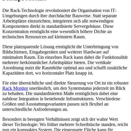
Die Rack-Technologie revolutioniert die Organisation von IT-
Umgebungen durch ihre durchdachte Bauweise. Statt separate
Arbeitsplätze einzurichten, integrieren sich alle notwendigen
Komponenten direkt in standardisierte Servergehäuse. Diese
Konzentration ermöglicht eine wesentlich höhere Dichte an
technischen Ressourcen auf kleinstem Raum.
Diese platzsparende Lösung ermöglicht die Unterbringung von
Bildschirmen, Eingabegeräten und weiterer Hardware auf
minimalem Raum. Ein einzelnes Rack kann dabei die Funktionalität
mehrerer herkömmlicher Arbeitsplätze bieten. Die vertikale
Anordnung nutzt die Raumhöhe optimal aus und schafft zusätzliche
Kapazitäten dort, wo horizontaler Platz knapp ist.
Für eine übersichtliche und direkte Steuerung vor Ort ist ein robuster
Rack Monitor
unerlässlich, um den Systemstatus jederzeit im Blick
zu behalten. Die standardisierten Maße ermöglichen dabei eine
nahtlose Integration in bestehende Infrastrukturen. Verschiedene
Größen und Ausstattungsvarianten passen sich flexibel an
unterschiedliche Anforderungen an.
Besonders in beengten Verhältnissen zeigt sich der wahre Wert
dieser Technologie: Wo früher mehrere Schreibtische standen, reicht
nun ein kompaktes System. Die eingesparte Fläche kann für