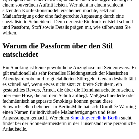
einem souveränen Auftritt leisten. Wer nicht in einem schlecht
sitzenden Konfektionsmodell erscheinen möchte, setzt auf
Maßanfertigung oder eine fachgerechte Anpassung durch eine
spezialisierte Schneiderei. Denn der erste Eindruck entsteht schnell –
und Passform, Stoff sowie Details prägen mit, wie stilbewusst Sie
wirken.
Warum die Passform über den Stil
entscheidet
Ein Smoking ist keine gewöhnliche Anzughose mit Seidenrevers. Er
gilt traditionell als sehr formelles Kleidungsstück der klassischen
Abendgarderobe und folgt etablierten Stilregeln. Genau deshalb fällt
es schnell auf, wenn etwas nicht sitzt: zu breite Schultern, ein
gestauchtes Revers, Ärmel, die über die Hemdmanschette rutschen,
oder eine Hose, die auf dem Schuh aufliegt. Maßgeschneiderte oder
fachmännisch angepasste Smokings können genau diese
Schwachstellen beheben. In Berlin-Mitte hat sich Dorothée Warning
einen Namen für individuelle Maßanfertigungen und feine
Anpassungen gemacht. Wer einen
Smokingverleih in Berlin
sucht,
findet bei der Schneidermeisterin in der Luisenstadt eine persönliche
Anlaufstelle.