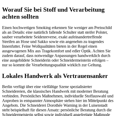
Worauf Sie bei Stoff und Verarbeitung
achten sollten
Einen hochwertigen Smoking erkennen Sie weniger am Preisschild
als an Details: eine natürlich fallende Schulter statt steifer Polster,
sauber verarbeitete Seidenreverse, exakt aufeinandertreffende
Streifen an Hose und Sakko sowie ein angenehm zu tragendes
Innenfutter. Feine Wollqualitäten bieten in der Regel einen
ausgewogenen Mix aus Tragekomfort und edler Optik. Achten Sie
zudem darauf, dass notwendige Anpassungen handwerklich durch
eine ausgebildete Schneiderin oder Schneidermeisterin erfolgen –
nur so kommt die Verarbeitungsqualität wirklich zur Geltung.
Lokales Handwerk als Vertrauensanker
Berlin verfügt über eine vielfältige Szene spezialisierter
Schneidereien, die klassisches Handwerk mit moderner Beratung
verbinden. Persönliches Maßnehmen, individuelle Stoffauswahl und
Anproben in entspannter Atmosphäre stehen hier im Mittelpunkt des
Angebots. Die Schneiderei Dorothée Warning in der Luisenstadt
steht beispielhaft für diesen Ansatz: persönliche Beratung durch die
Schneidermeisterin selbst sowie individuell angefertigte Maßmode