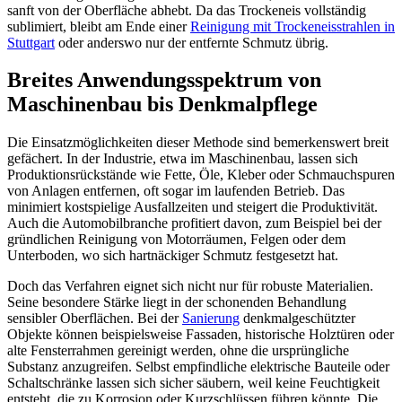
sanft von der Oberfläche abhebt. Da das Trockeneis vollständig
sublimiert, bleibt am Ende einer
Reinigung mit Trockeneisstrahlen in
Stuttgart
oder anderswo nur der entfernte Schmutz übrig.
Breites Anwendungsspektrum von
Maschinenbau bis Denkmalpflege
Die Einsatzmöglichkeiten dieser Methode sind bemerkenswert breit
gefächert. In der Industrie, etwa im Maschinenbau, lassen sich
Produktionsrückstände wie Fette, Öle, Kleber oder Schmauchspuren
von Anlagen entfernen, oft sogar im laufenden Betrieb. Das
minimiert kostspielige Ausfallzeiten und steigert die Produktivität.
Auch die Automobilbranche profitiert davon, zum Beispiel bei der
gründlichen Reinigung von Motorräumen, Felgen oder dem
Unterboden, wo sich hartnäckiger Schmutz festgesetzt hat.
Doch das Verfahren eignet sich nicht nur für robuste Materialien.
Seine besondere Stärke liegt in der schonenden Behandlung
sensibler Oberflächen. Bei der
Sanierung
denkmalgeschützter
Objekte können beispielsweise Fassaden, historische Holztüren oder
alte Fensterrahmen gereinigt werden, ohne die ursprüngliche
Substanz anzugreifen. Selbst empfindliche elektrische Bauteile oder
Schaltschränke lassen sich sicher säubern, weil keine Feuchtigkeit
entsteht, die zu Korrosion oder Kurzschlüssen führen könnte. Die