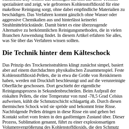
spezialisiert und zeigt, wie gefrorenes Kohlenstoffdioxid für eine
makellose Reinigung sorgt, ohne dabei empfindliche Materialien zu
beschädigen. Das Verfahren kommt gänzlich ohne Wasser oder
aggressive Chemikalien aus und hinterlässt keinerlei
Strahlmittelrückstände. Damit bietet es eine überzeugende
Alternative zu herkömmlichen Reinigungsmethoden, die in vielen
Branchen Anwendung findet. In diesem Artikel erfahren Sie alles,
was Sie über das Verfahren wissen sollten.
Die Technik hinter dem Kälteschock
Das Prinzip des Trockeneisstrahlens klingt zunächst simpel, basiert
aber auf einem durchdachten physikalischen Zusammenspiel. Feste
Kohlenstoffdioxid-Pellets, die in etwa die Größe von Reiskörnern
haben, werden mit Druckluft beschleunigt und auf die verunreinigte
Oberfläche geschossen. Dort geschieht der eigentliche
Reinigungsprozess in Sekundenbruchteilen. Beim Aufprall der
eiskalten Pellets, die eine Temperatur von rund -78,5 Grad Celsius
aufweisen, kühlt die Schmutzschicht schlagartig ab. Durch diesen
thermischen Schock wird sie spröde und bekommt feine Risse.
Nachfolgende Pellets dringen in diese Risse ein und gehen bei
Kontakt sofort vom festen in den gasförmigen Zustand über. Dieser
Prozess, Sublimation genannt, führt zu einer explosionsartigen
Volumenvergrößerung des Kohlenstoffdioxids, die den Schmutz