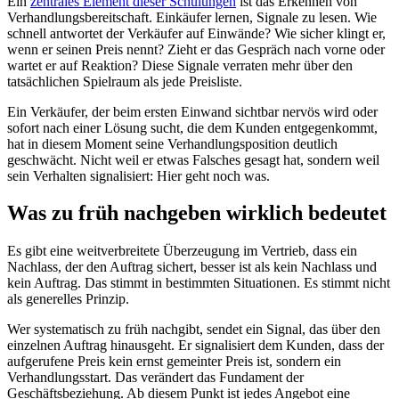
Ein
zentrales Element dieser Schulungen
ist das Erkennen von
Verhandlungsbereitschaft. Einkäufer lernen, Signale zu lesen. Wie
schnell antwortet der Verkäufer auf Einwände? Wie sicher klingt er,
wenn er seinen Preis nennt? Zieht er das Gespräch nach vorne oder
wartet er auf Reaktion? Diese Signale verraten mehr über den
tatsächlichen Spielraum als jede Preisliste.
Ein Verkäufer, der beim ersten Einwand sichtbar nervös wird oder
sofort nach einer Lösung sucht, die dem Kunden entgegenkommt,
hat in diesem Moment seine Verhandlungsposition deutlich
geschwächt. Nicht weil er etwas Falsches gesagt hat, sondern weil
sein Verhalten signalisiert: Hier geht noch was.
Was zu früh nachgeben wirklich bedeutet
Es gibt eine weitverbreitete Überzeugung im Vertrieb, dass ein
Nachlass, der den Auftrag sichert, besser ist als kein Nachlass und
kein Auftrag. Das stimmt in bestimmten Situationen. Es stimmt nicht
als generelles Prinzip.
Wer systematisch zu früh nachgibt, sendet ein Signal, das über den
einzelnen Auftrag hinausgeht. Er signalisiert dem Kunden, dass der
aufgerufene Preis kein ernst gemeinter Preis ist, sondern ein
Verhandlungsstart. Das verändert das Fundament der
Geschäftsbeziehung. Ab diesem Punkt ist jedes Angebot eine