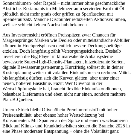
Sonnenblumen- oder Rapsöl – nicht immer ohne geschmackliche
Abstriche. Restaurants im Mittelmeerraum servierten Brot mit Öl
plötzlich nicht mehr gratis oder griffen zu Sparflaschen mit
Spenderaufsatz. Manche Discounter reduzierten Aktionsvolumen,
weil sie schlicht keinen Nachschub bekamen.
Aus Investorensicht eröffnen Preisspitzen zwar Chancen für
Margensprünge: Marken wie Deoleo oder mittelständische Abfüller
können in Hochpreisphasen deutlich bessere Deckungsbeiträge
erzielen. Doch langfristig zählt Versorgungssicherheit. Deshalb
investieren die Big Player in klimaresiliente Anbausysteme –
bewässerte Super-High-Density-Plantagen, hitzetolerante Sorten,
digitale Bewässerungssteuerung. Kurzfristig solltest du in deiner
Kostenplanung weiter mit volatilen Einkaufspreisen rechnen. Mittel-
bis langfristig dürften sich die Kurven glätten, aber unter einer
neuen, höheren Basislinie. Fazit: Wer Olivenöl in der
Wertschöpfungskette hat, braucht flexible Einkaufskonditionen,
belastbare Lieferanten und eben nicht nur einen, sondern mehrere
Plan-B-Quellen.
Unterm Strich bleibt Olivenöl ein Premiumrohstoff mit hoher
Preissensibilität, aber ebenso hoher Wertschätzung bei
Konsumenten. Mit Spanien an der Spitze und einem wachsameren
Blick auf Klima- und Krankheitsrisiken steuert die Branche 2025 in
eine Phase moderater Entspannung – ohne die Volatilität ganz