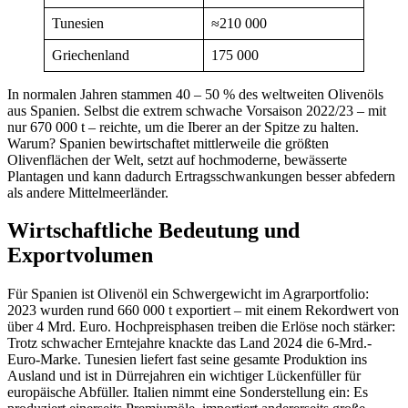
Tunesien
≈210 000
Griechenland
175 000
In normalen Jahren stammen 40 – 50 % des weltweiten Olivenöls
aus Spanien. Selbst die extrem schwache Vorsaison 2022/23 – mit
nur 670 000 t – reichte, um die Iberer an der Spitze zu halten.
Warum? Spanien bewirtschaftet mittlerweile die größten
Olivenflächen der Welt, setzt auf hochmoderne, bewässerte
Plantagen und kann dadurch Ertragsschwankungen besser abfedern
als andere Mittelmeerländer.
Wirtschaftliche Bedeutung und
Exportvolumen
Für Spanien ist Olivenöl ein Schwergewicht im Agrarportfolio:
2023 wurden rund 660 000 t exportiert – mit einem Rekordwert von
über 4 Mrd. Euro. Hochpreisphasen treiben die Erlöse noch stärker:
Trotz schwacher Erntejahre knackte das Land 2024 die 6-Mrd.-
Euro-Marke. Tunesien liefert fast seine gesamte Produktion ins
Ausland und ist in Dürrejahren ein wichtiger Lückenfüller für
europäische Abfüller. Italien nimmt eine Sonderstellung ein: Es