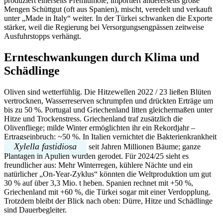
produziert einerseits Premiumöle, importiert andererseits große
Mengen Schüttgut (oft aus Spanien), mischt, veredelt und verkauft
unter „Made in Italy“ weiter. In der Türkei schwanken die Exporte
stärker, weil die Regierung bei Versorgungsengpässen zeitweise
Ausfuhrstopps verhängt.
Ernteschwankungen durch Klima und
Schädlinge
Oliven sind wetterfühlig. Die Hitzewellen 2022 / 23 ließen Blüten
vertrocknen, Wasserreserven schrumpfen und drückten Erträge um
bis zu 50 %. Portugal und Griechenland litten gleichermaßen unter
Hitze und Trockenstress. Griechenland traf zusätzlich die
Olivenfliege; milde Winter ermöglichten ihr ein Rekordjahr –
Ertragseinbruch: ~50 %. In Italien vernichtet die Bakterienkrankheit
Xylella fastidiosa
seit Jahren Millionen Bäume; ganze
Plantagen in Apulien wurden gerodet. Für 2024/25 sieht es
freundlicher aus: Mehr Winterregen, kühlere Nächte und ein
natürlicher „On-Year-Zyklus“ könnten die Weltproduktion um gut
30 % auf über 3,3 Mio. t heben. Spanien rechnet mit +50 %,
Griechenland mit +60 %, die Türkei sogar mit einer Verdopplung.
Trotzdem bleibt der Blick nach oben: Dürre, Hitze und Schädlinge
sind Dauerbegleiter.