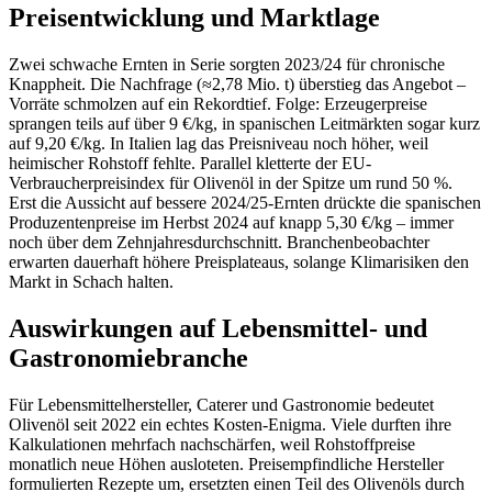
Preisentwicklung und Marktlage
Zwei schwache Ernten in Serie sorgten 2023/24 für chronische
Knappheit. Die Nachfrage (≈2,78 Mio. t) überstieg das Angebot –
Vorräte schmolzen auf ein Rekordtief. Folge: Erzeugerpreise
sprangen teils auf über 9 €/kg, in spanischen Leitmärkten sogar kurz
auf 9,20 €/kg. In Italien lag das Preisniveau noch höher, weil
heimischer Rohstoff fehlte. Parallel kletterte der EU-
Verbraucherpreisindex für Olivenöl in der Spitze um rund 50 %.
Erst die Aussicht auf bessere 2024/25-Ernten drückte die spanischen
Produzentenpreise im Herbst 2024 auf knapp 5,30 €/kg – immer
noch über dem Zehnjahresdurchschnitt. Branchenbeobachter
erwarten dauerhaft höhere Preisplateaus, solange Klimarisiken den
Markt in Schach halten.
Auswirkungen auf Lebensmittel- und
Gastronomiebranche
Für Lebensmittelhersteller, Caterer und Gastronomie bedeutet
Olivenöl seit 2022 ein echtes Kosten-Enigma. Viele durften ihre
Kalkulationen mehrfach nachschärfen, weil Rohstoffpreise
monatlich neue Höhen ausloteten. Preisempfindliche Hersteller
formulierten Rezepte um, ersetzten einen Teil des Olivenöls durch