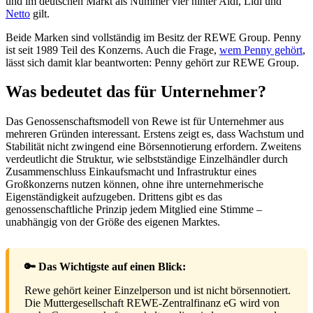
und im deutschen Markt als Nummer vier hinter Aldi, Lidl und
Netto
gilt.
Beide Marken sind vollständig im Besitz der REWE Group. Penny
ist seit 1989 Teil des Konzerns. Auch die Frage,
wem Penny gehört
,
lässt sich damit klar beantworten: Penny gehört zur REWE Group.
Was bedeutet das für Unternehmer?
Das Genossenschaftsmodell von Rewe ist für Unternehmer aus
mehreren Gründen interessant. Erstens zeigt es, dass Wachstum und
Stabilität nicht zwingend eine Börsennotierung erfordern. Zweitens
verdeutlicht die Struktur, wie selbstständige Einzelhändler durch
Zusammenschluss Einkaufsmacht und Infrastruktur eines
Großkonzerns nutzen können, ohne ihre unternehmerische
Eigenständigkeit aufzugeben. Drittens gibt es das
genossenschaftliche Prinzip jedem Mitglied eine Stimme –
unabhängig von der Größe des eigenen Marktes.
🔑 Das Wichtigste auf einen Blick:
Rewe gehört keiner Einzelperson und ist nicht börsennotiert.
Die Muttergesellschaft REWE-Zentralfinanz eG wird von