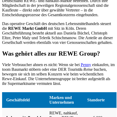
Deutschland REWE- und nahkauf-Märkte betreiben. Durch ihre
Mitgliedschaft in der jeweiligen Regionalgenossenschaft sind die
Kaufleute – direkt oder über gewählte Vertreter – in die
Entscheidungsprozesse des Gesamtkonzerns eingebunden.
Das operative Geschäft des deutschen Lebensmittelhandels steuert
die
REWE Markt GmbH
mit Sitz in Köln. Deren
Geschäftsführung besteht aktuell aus Daniela Büchel, Christoph
Eltze, Peter Maly und Telerik Schischmanow. Die Anteile an dieser
Gesellschaft werden ebenfalls von vier Genossenschaften gehalten.
Was gehört alles zur REWE Group?
Viele Verbraucher ahnen es nicht: Wenn sie bei
Penny
einkaufen, im
toom Baumarkt stöbern oder eine DER Touristik-Reise buchen,
bewegen sie sich im selben Konzern wie beim wöchentlichen
Rewe-Einkauf. Die Unternehmensgruppe ist breiter aufgestellt als
ihr Supermarktname vermuten lässt.
Marken und
Geschäftsfeld
Standorte
Unternehmen
REWE, nahkauf,