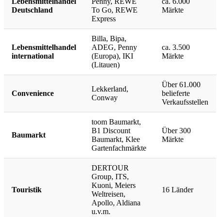
Lebensmittelhandel
Penny, REWE
ca. 6.000
Deutschland
To Go, REWE
Märkte
Express
Billa, Bipa,
Lebensmittelhandel
ADEG, Penny
ca. 3.500
international
(Europa), IKI
Märkte
(Litauen)
Über 61.000
Lekkerland,
Convenience
belieferte
Conway
Verkaufsstellen
toom Baumarkt,
B1 Discount
Über 300
Baumarkt
Baumarkt, Klee
Märkte
Gartenfachmärkte
DERTOUR
Group, ITS,
Kuoni, Meiers
Touristik
16 Länder
Weltreisen,
Apollo, Aldiana
u.v.m.