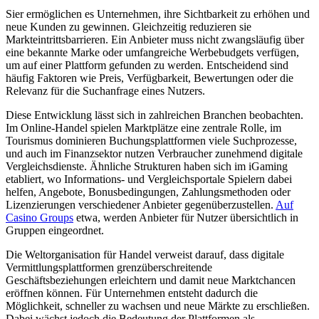
Sier ermöglichen es Unternehmen, ihre Sichtbarkeit zu erhöhen und
neue Kunden zu gewinnen. Gleichzeitig reduzieren sie
Markteintrittsbarrieren. Ein Anbieter muss nicht zwangsläufig über
eine bekannte Marke oder umfangreiche Werbebudgets verfügen,
um auf einer Plattform gefunden zu werden. Entscheidend sind
häufig Faktoren wie Preis, Verfügbarkeit, Bewertungen oder die
Relevanz für die Suchanfrage eines Nutzers.
Diese Entwicklung lässt sich in zahlreichen Branchen beobachten.
Im Online-Handel spielen Marktplätze eine zentrale Rolle, im
Tourismus dominieren Buchungsplattformen viele Suchprozesse,
und auch im Finanzsektor nutzen Verbraucher zunehmend digitale
Vergleichsdienste. Ähnliche Strukturen haben sich im iGaming
etabliert, wo Informations- und Vergleichsportale Spielern dabei
helfen, Angebote, Bonusbedingungen, Zahlungsmethoden oder
Lizenzierungen verschiedener Anbieter gegenüberzustellen.
Auf
Casino Groups
etwa, werden Anbieter für Nutzer übersichtlich in
Gruppen eingeordnet.
Die Weltorganisation für Handel verweist darauf, dass digitale
Vermittlungsplattformen grenzüberschreitende
Geschäftsbeziehungen erleichtern und damit neue Marktchancen
eröffnen können. Für Unternehmen entsteht dadurch die
Möglichkeit, schneller zu wachsen und neue Märkte zu erschließen.
Dabei wächst jedoch die Bedeutung der Plattformen als